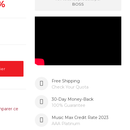
%
BOSS
ier
Free Shipping
Check Your Quota
30-Day Money-Back
100% Guarantee
parer ce
Music Max Credit Rate 2023
AAA Platinum