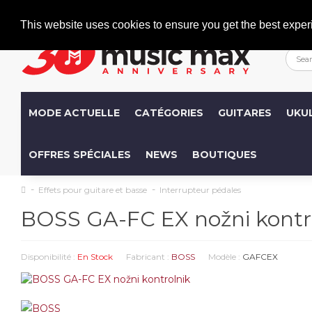
Welcome
+386 (0)1 600 27 85
info@musicmax.si
This website uses cookies to ensure you get the best exper
MODE ACTUELLE
CATÉGORIES
GUITARES
UKU
OFFRES SPÉCIALES
NEWS
BOUTIQUES
Effets pour guitare et basse
Interrupteur pédales
BOSS GA-FC EX nožni kontr
Disponibilité :
En Stock
Fabricant :
BOSS
Modèle :
GAFCEX