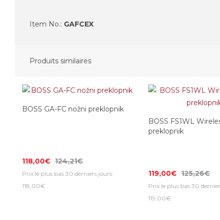
Item No.:
GAFCEX
Produits similaires
BOSS GA-FC nožni preklopnik
BOSS FS1WL Wireles
preklopnik
118,00€
124,21€
119,00€
125,26€
Prix le plus bas 30 derniers jours:
118,00€
Prix le plus bas 30 dernier
119,00€