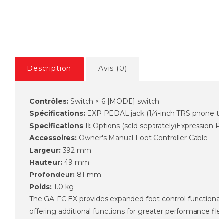
Description
Avis (0)
Contrôles:
Switch × 6 [MODE] switch
Spécifications:
EXP PEDAL jack (1/4-inch TRS phone t
Specifications II:
Options (sold separately)Expression 
Accessoires:
Owner's Manual Foot Controller Cable
Largeur:
392 mm
Hauteur:
49 mm
Profondeur:
81 mm
Poids:
1.0 kg
The GA-FC EX provides expanded foot control functional
offering additional functions for greater performance flex