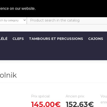
C
ience on our website.
LÉLÉ
CLEFS
TAMBOURS ET PERCUSSIONS
CAJONS
olnik
Prix spécial:
Ancien prix:
Vou
145,00€
152,63€
enr