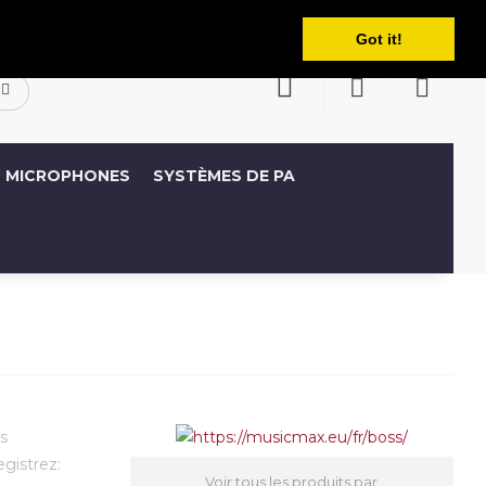
Français
ompte
Liste de souhaits (0)
Panier
Got it!
MICROPHONES
SYSTÈMES DE PA
s
egistrez:
Voir tous les produits par