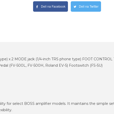
Deli na Facebook
Deli na Twitter
ype) x 2 MODE jack (1/4-inch TRS phone type) FOOT CONTROL 1
Pedal (FV-500L, FV-500H, Roland EV-5) Footswitch (FS-5U)
ity for select BOSS amplifier models. It maintains the simple se
ibility.