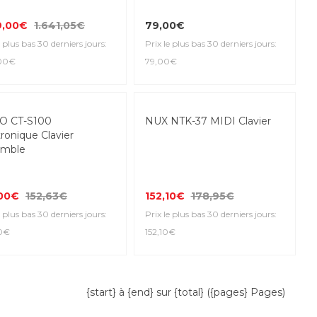
9,00€
1.641,05€
79,00€
e plus bas 30 derniers jours:
Prix le plus bas 30 derniers jours:
,00€
79,00€
-15%
O CT-S100
NUX NTK-37 MIDI Clavier
ronique Clavier
emble
,00€
152,63€
152,10€
178,95€
e plus bas 30 derniers jours:
Prix le plus bas 30 derniers jours:
0€
152,10€
{start} à {end} sur {total} ({pages} Pages)