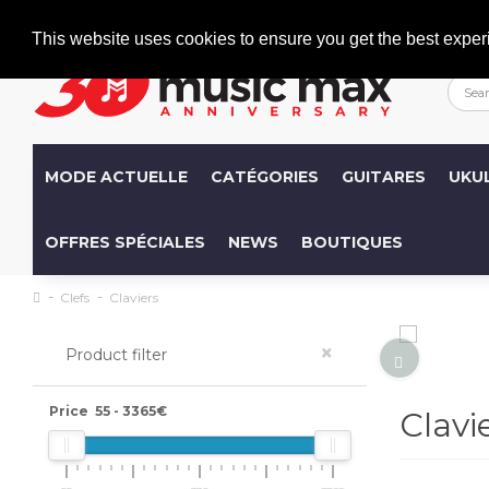
Welcome
+386 (0)1 600 27 85
info@musicmax.si
This website uses cookies to ensure you get the best exper
MODE ACTUELLE
CATÉGORIES
GUITARES
UKU
OFFRES SPÉCIALES
NEWS
BOUTIQUES
Clefs
Claviers
×
Product filter
Price
55
-
3365
€
Clavi