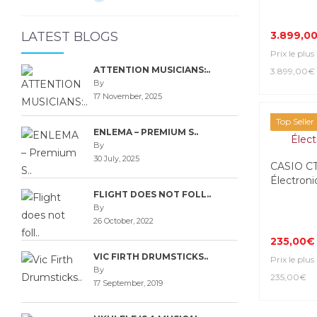
LATEST BLOGS
3.899,0
Prix le plus
ATTENTION MUSICIANS:..
3.899,00€
By
17 November, 2025
Top Seller
ENLEMA – PREMIUM S..
By
30 July, 2025
CASIO C
Électroni
FLIGHT DOES NOT FOLL..
By
26 October, 2022
235,00€
VIC FIRTH DRUMSTICKS..
Prix le plus
By
235,00€
17 September, 2019