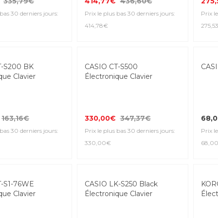
335,79€
414,77€
436,60€
275
 bas 30 derniers jours:
Prix le plus bas 30 derniers jours:
Prix l
414,78€
275,5
Top S
T-S200 BK
CASIO CT-S500
CASI
que Clavier
Électronique Clavier
163,16€
330,00€
347,37€
68,
 bas 30 derniers jours:
Prix le plus bas 30 derniers jours:
Prix l
330,00€
68,0
T-S1-76WE
CASIO LK-S250 Black
KORG
que Clavier
Électronique Clavier
Élect