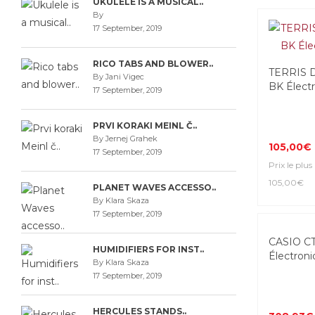
UKULELE IS A MUSICAL..
By
17 September, 2019
RICO TABS AND BLOWER..
TERRIS D
By Jani Vigec
BK Électr
17 September, 2019
PRVI KORAKI MEINL Č..
By Jernej Grahek
105,00€
17 September, 2019
Prix le plus
105,00€
PLANET WAVES ACCESSO..
By Klara Skaza
17 September, 2019
-8%
CASIO C
HUMIDIFIERS FOR INST..
Électroni
By Klara Skaza
17 September, 2019
HERCULES STANDS..