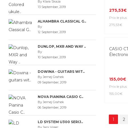
By Klara Skaza
13 September, 2019
275,53€
Prix le plus
ALHAMBRA CLASSICAL G..
275,53€
By
12 September, 2019
DUNLOP, MXR AND WAY ..
CASIO C
By
Électroni
10 September, 2019
DOWINA - GUITARS WIT..
By Jernej Grahek
155,00€
09 September, 2019
Prix le plus
155,00€
NOVA PIANINA CASIO C..
By Jernej Grahek
06 September, 2019
1
2
LD SYSTEM U300 SERIJ..
By Jani Vigec