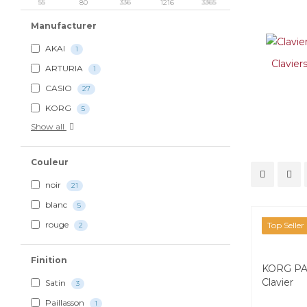
55
80
336
1216
3365
Manufacturer
AKAI
1
Clavier
ARTURIA
1
CASIO
27
KORG
5
Show all
Couleur
noir
21
blanc
5
rouge
Top Seller
2
Finition
KORG PA5
Clavier
Satin
3
Paillasson
1