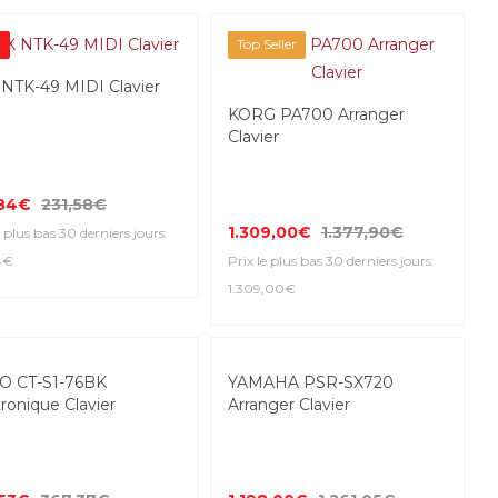
%
Top Seller
NTK-49 MIDI Clavier
KORG PA700 Arranger
Clavier
,84€
231,58€
1.309,00€
1.377,90€
e plus bas 30 derniers jours:
4€
Prix le plus bas 30 derniers jours:
1.309,00€
%
O CT-S1-76BK
YAMAHA PSR-SX720
ronique Clavier
Arranger Clavier