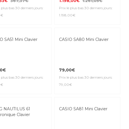
,53€
367,37€
1.198,00€
1.261,05€
e plus bas 30 derniers jours:
Prix le plus bas 30 derniers jours:
3€
1.198,00€
eller
O SA51 Mini Clavier
CASIO SA80 Mini Clavier
00€
79,00€
e plus bas 30 derniers jours:
Prix le plus bas 30 derniers jours:
0€
79,00€
Top Seller
 NAUTILUS 61
CASIO SA81 Mini Clavier
ronique Clavier