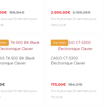
,00€
156,84€
2.000,00€
2.105,26€
e plus bas 30 derniers jours:
Prix le plus bas 30 derniers jours:
00€
1.890,00€
eller
Top Seller
IS TK-500 BK Black
CASIO CT-S300
ronique Clavier
Électronique Clavier
00€
175,00€
184,21€
e plus bas 30 derniers jours:
Prix le plus bas 30 derniers jours:
€
175,00€