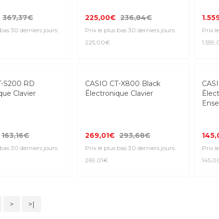
367,37€
225,00€
236,84€
1.55
 bas 30 derniers jours:
Prix le plus bas 30 derniers jours:
Prix l
225,00€
1.559
-8%
T-S200 RD
CASIO CT-X800 Black
CASI
que Clavier
Électronique Clavier
Élect
Ens
163,16€
269,01€
293,68€
145
 bas 30 derniers jours:
Prix le plus bas 30 derniers jours:
Prix l
269,01€
145,0
>
>|