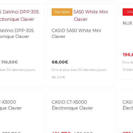
Top Seller
-15
NUX 
aVinci DPP-305
CASIO SA50 White Mini
onique Clavier
Clavier
196
110,53€
68,00€
Prix l
 bas 30 derniers jours:
Prix le plus bas 30 derniers jours:
196,8
68,00€
-25
T-X3000
CASIO CT-X5000
CASI
que Clavier
Électronique Clavier
Élect