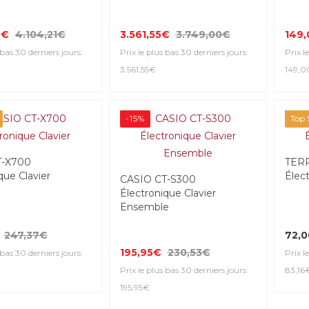
0€
4.104,21€
3.561,55€
3.749,00€
149
 bas 30 derniers jours:
Prix le plus bas 30 derniers jours:
Prix l
3.561,55€
149,
-15%
Top S
T-X700
TERR
que Clavier
Élect
CASIO CT-S300
Électronique Clavier
Ensemble
247,37€
72,
195,95€
230,53€
 bas 30 derniers jours:
Prix l
Prix le plus bas 30 derniers jours:
83,16
195,95€