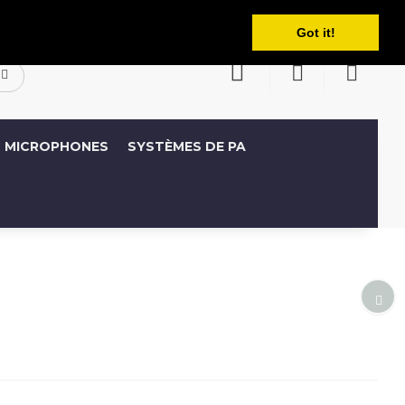
Français
ompte
Liste de souhaits (0)
Panier
Got it!
MICROPHONES
SYSTÈMES DE PA