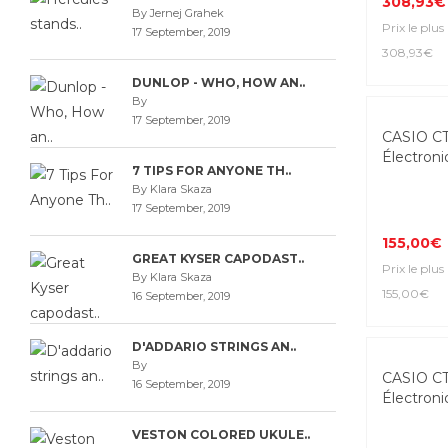
308,93€
By Jernej Grahek
Prix le plus
17 September, 2019
308,93€
DUNLOP - WHO, HOW AN..
By
17 September, 2019
Top Seller
CASIO C
Électroni
7 TIPS FOR ANYONE TH..
By Klara Skaza
17 September, 2019
155,00€
GREAT KYSER CAPODAST..
Prix le plus
By Klara Skaza
155,00€
16 September, 2019
D'ADDARIO STRINGS AN..
-25%
By
CASIO C
16 September, 2019
Électroni
VESTON COLORED UKULE..