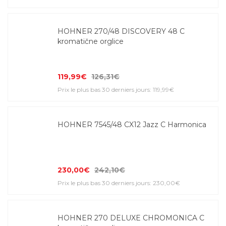
HOHNER 270/48 DISCOVERY 48 C
kromatične orglice
119,99€
126,31€
Prix le plus bas 30 derniers jours: 119,99€
HOHNER 7545/48 CX12 Jazz C Harmonica
230,00€
242,10€
Prix le plus bas 30 derniers jours: 230,00€
HOHNER 270 DELUXE CHROMONICA C