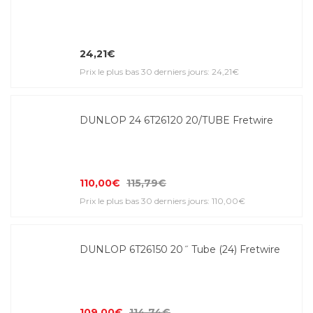
24,21€
Prix le plus bas 30 derniers jours: 24,21€
DUNLOP 24 6T26120 20/TUBE Fretwire
110,00€
115,79€
Prix le plus bas 30 derniers jours: 110,00€
DUNLOP 6T26150 20˝ Tube (24) Fretwire
109,00€
114,74€