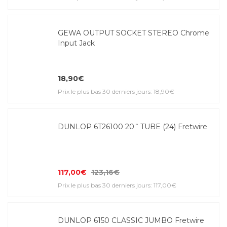
GEWA OUTPUT SOCKET STEREO Chrome
Input Jack
18,90€
Prix le plus bas 30 derniers jours: 18,90€
DUNLOP 6T26100 20˝ TUBE (24) Fretwire
117,00€
123,16€
Prix le plus bas 30 derniers jours: 117,00€
DUNLOP 6150 CLASSIC JUMBO Fretwire