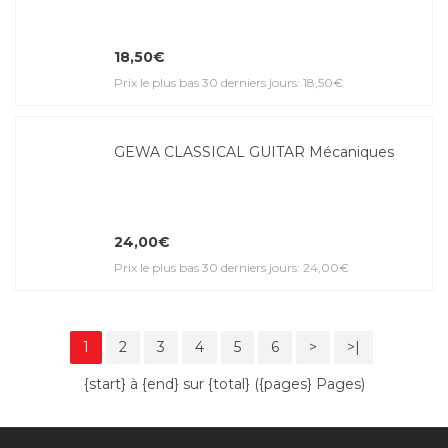
18,50€
Prix le plus bas 30 derniers jours: 18,50€
GEWA CLASSICAL GUITAR Mécaniques
24,00€
Prix le plus bas 30 derniers jours: 24,00€
1
2
3
4
5
6
>
>|
{start} à {end} sur {total} ({pages} Pages)