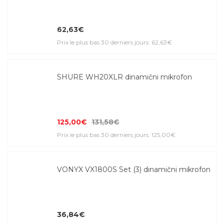
62,63€
Prix le plus bas 30 derniers jours: 62,63€
SHURE WH20XLR dinamični mikrofon
125,00€
131,58€
Prix le plus bas 30 derniers jours: 125,00€
VONYX VX1800S Set (3) dinamični mikrofon
36,84€