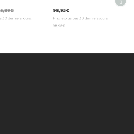
35,89€
98,95€
s 30 derniers jours:
Prix le plus bas 30 derniers jours:
98,95€
ts
Subscribe to our newsletter to get special
-cadeaux
offers and receive the latest news, sales
ons
and updates!
’information
ite
Archive