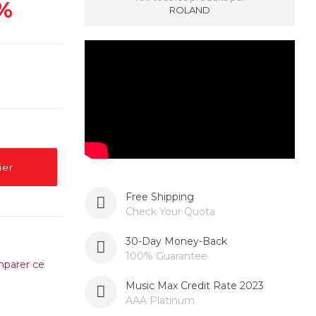
%
ROLAND
ier
Free Shipping
Check Your Quota
30-Day Money-Back
100% Guarantee
parer ce
Music Max Credit Rate 2023
AAA Platinum