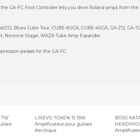
 the GA-FC Foot Controller lets you drive Roland amps from the flo
Artist212, Blues Cube Tour, CUBE-80GX, CUBE-40GX, GA-212, G
rtist, Nextone Stage, WAZA Tube Amp Expander.
xpression pedals for the GA-FC.
Top Seller
I 7W
LIREVO TOKEN 15 15W
BOSS KAT
uitare
Amplificateur pour guitare
HEADPHON
électrique
Amplificate