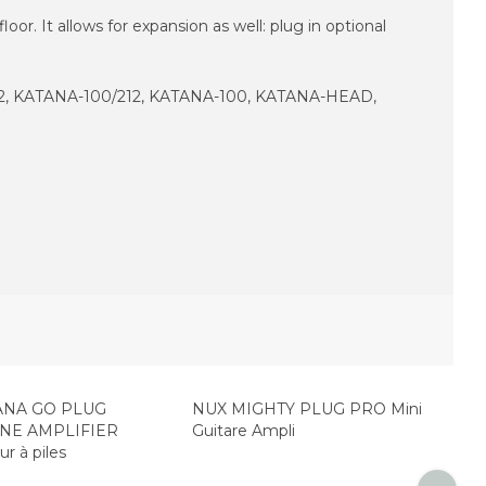
or. It allows for expansion as well: plug in optional
A-112, KATANA-100/212, KATANA-100, KATANA-HEAD,
Top Seller
ANA GO PLUG
NUX MIGHTY PLUG PRO Mini
E AMPLIFIER
Guitare Ampli
ur à piles