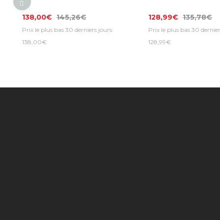
138,00€
145,26€
128,99€
135,78€
Prix le plus bas 30 derniers jours:
Prix le plus bas 30 dernier
138,00€
128,99€