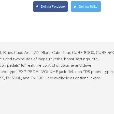
Deli na Facebook
Deli na Twitter
t, Blues Cube Artist212, Blues Cube Tour, CUBE-80GX, CUBE-40
s and two routes of loops, reverbs, boost settings, etc.
on pedals* for realtime control of volume and drive
phone type) EXP PEDAL VOLUME jack (1/4-inch TRS phone type
-5, FV-500L, and FV-500H are available as optional expre