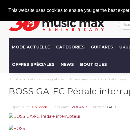
Welcome
+386 (0)1 600 27 85
info@musicmax.si
This website uses cookies to ensure you get the best exper
MODE ACTUELLE
CATÉGORIES
GUITARES
UKU
OFFRES SPÉCIALES
NEWS
BOUTIQUES
Amplificateurs pour guitares
Accessoires pour amplificateurs de g
BOSS GA-FC Pédale interru
Disponibilité :
En Stock
Fabricant :
ROLAND
Modèle :
GAFC