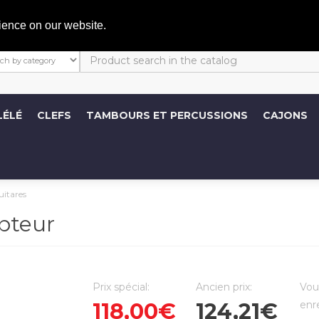
C
ience on our website.
LÉLÉ
CLEFS
TAMBOURS ET PERCUSSIONS
CAJONS
uitares
pteur
Prix spécial:
Ancien prix:
Vou
118,00€
124,21€
enr