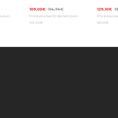
109,00€
114,74€
129,10€
1
s jours:
Prix le plus bas 30 derniers jours:
Prix le plus ba
109,00€
129,10€
Information
Service client
Extras
Find us on the map
Nous contacter
Fabrican
Photo Galleries |
Mon compte
Chèques
Music Max Stores
Retour de
Promoti
About Us
marchandise
Lettre d
Delivery Information
Historique de
Plan du s
Music Max Credit
commandes
Product 
Rate 2023 - AAA
News