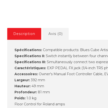
Description
Avis (0)
Spécifications:
Compatible products: Blues Cube Artis
Specifications II:
Switch instantly between four channel
Specifications III:
Simultaneously connect two expressi
Caractéristiques:
EXP PEDAL FX jack (1/4-inch TRS 
Accessoires:
Owner's Manual Foot Controller Cable, EV
Largeur:
392 mm
Hauteur:
49 mm
Profondeur:
81 mm
Poids:
1.0 kg
Floor Control for Roland amps