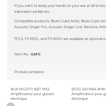
If you want to keep your hands on your axe at all times,
expression pedals etc.
Compatible products: Blues Cube Artist, Blues Cube 
Acoustic Singer Pro, Acoustic Singer Live, Nextone A
*EV-5, FV-500L, and FV-500H are available as optional e
Item No.:
GAFC
Produits similaires
Top Seller
Top Seller
NUX MIGHTY 8BT MK2
BOSS KATANA MIN
Amplificateur pour guitare
Amplificateur pour g
électrique
électrique