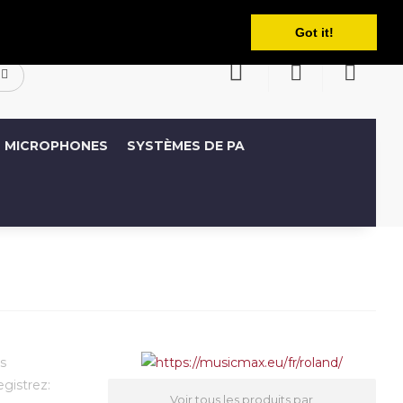
Français
ompte
Liste de souhaits (0)
Panier
Got it!
MICROPHONES
SYSTÈMES DE PA
s
egistrez:
Voir tous les produits par