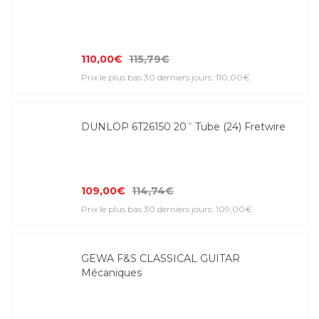
110,00€
115,79€
Prix le plus bas 30 derniers jours: 110,00€
DUNLOP 6T26150 20˝ Tube (24) Fretwire
109,00€
114,74€
Prix le plus bas 30 derniers jours: 109,00€
GEWA F&S CLASSICAL GUITAR
Mécaniques