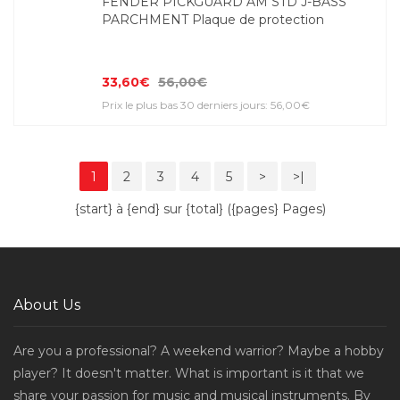
FENDER PICKGUARD AM STD J-BASS
PARCHMENT Plaque de protection
33,60€
56,00€
Prix le plus bas 30 derniers jours: 56,00€
1
2
3
4
5
>
>|
{start} à {end} sur {total} ({pages} Pages)
About Us
Are you a professional? A weekend warrior? Maybe a hobby
player? It doesn't matter. What is important is it that we
share your passion for music and musical instruments. By