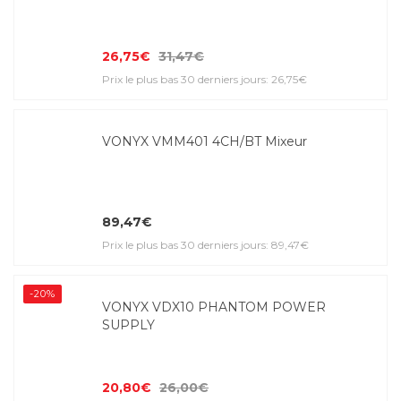
26,75€
31,47€
Prix le plus bas 30 derniers jours: 26,75€
VONYX VMM401 4CH/BT Mixeur
89,47€
Prix le plus bas 30 derniers jours: 89,47€
-20%
VONYX VDX10 PHANTOM POWER
SUPPLY
20,80€
26,00€