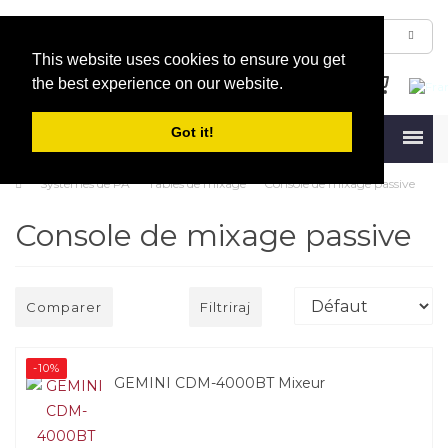
This website uses cookies to ensure you get
the best experience on our website.
Got it!
Menu
Systèmes de PA
Tables de mixage
Console de mixage passive
Console de mixage passive
Comparer
Filtriraj
-10%
GEMINI CDM-4000BT Mixeur