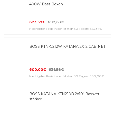
400W Bass Boxen
623,37€
692,63€
Niedrigster Preis in der letzten 30 Tagen: 623,37€
BOSS KTN-C212W KATANA 2X12 CABINET
600,00€
631,58€
Niedrigster Preis in der letzten 30 Tagen: 600,00€
BOSS KATANA KTN210B 2x10" Bass­ver­
stärker