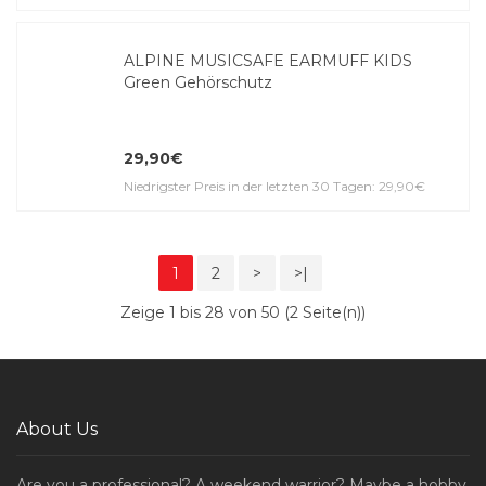
ALPINE MUSICSAFE EARMUFF KIDS
Green Gehörschutz
29,90€
Niedrigster Preis in der letzten 30 Tagen: 29,90€
1
2
>
>|
Zeige 1 bis 28 von 50 (2 Seite(n))
About Us
Are you a professional? A weekend warrior? Maybe a hobby