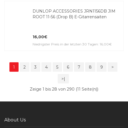
DUNLOP ACCESSORIES JRN1156DB JIM
ROOT 11-56 (Drop B) E-Gitar­ren­saiten
16,00€
Niedrigster Preis in der letzten 30 Tagen: 16,00€
1
2
3
4
5
6
7
8
9
>
>|
Zeige 1 bis 28 von 290 (11 Seite(n))
About Us