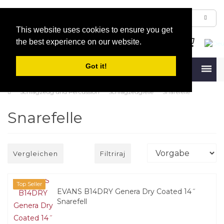
This website uses cookies to ensure you get
the best experience on our website.
Got it!
Menu
Schlagzeug und Percussion
Schlagzeugfelle
Snarefelle
Snarefelle
Vergleichen
Filtriraj
Top Seller
EVANS B14DRY Genera Dry Coated 14˝
Snarefell