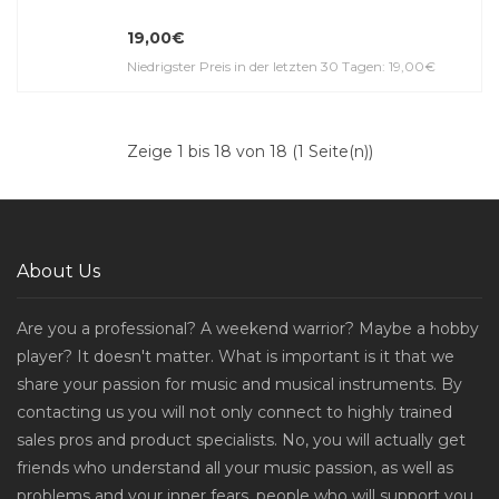
19,00€
Niedrigster Preis in der letzten 30 Tagen: 19,00€
Zeige 1 bis 18 von 18 (1 Seite(n))
About Us
Are you a professional? A weekend warrior? Maybe a hobby
player? It doesn't matter. What is important is it that we
share your passion for music and musical instruments. By
contacting us you will not only connect to highly trained
sales pros and product specialists. No, you will actually get
friends who understand all your music passion, as well as
problems and your inner fears, people who will support you