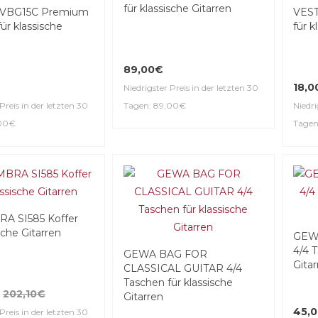
für klassische Gitarren
VBG15C Premium
VEST
ür klassische
für k
89,00€
18,0
Niedrigster Preis in der letzten 30
Preis in der letzten 30
Tagen: 89,00€
Niedri
,00€
Tagen
A SI585 Koffer
ische Gitarren
GEW
4/4 T
GEWA BAG FOR
Gitar
CLASSICAL GUITAR 4/4
Taschen für klassische
202,10€
Gitarren
45,
Preis in der letzten 30