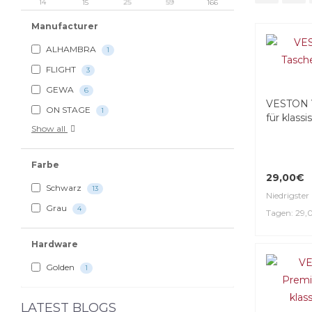
14
15
25
59
166
Manufacturer
ALHAMBRA
1
FLIGHT
3
GEWA
6
VESTON 
ON STAGE
1
für klass
Show all
Farbe
29,00€
Schwarz
13
Niedrigster 
Grau
4
Tagen: 29
Hardware
Golden
1
LATEST BLOGS