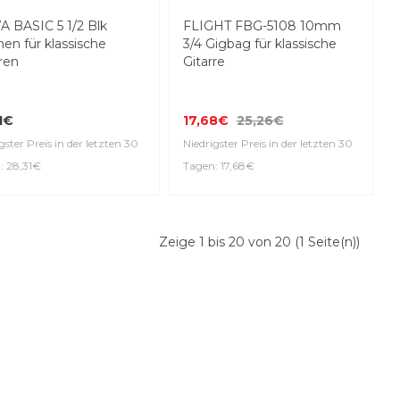
Top Seller
-30%
 BASIC 5 1/2 Blk
FLIGHT FBG-5108 10mm
en für klassische
3/4 Gigbag für klassische
ren
Gitarre
1€
17,68€
25,26€
gster Preis in der letzten 30
Niedrigster Preis in der letzten 30
: 28,31€
Tagen: 17,68€
Zeige 1 bis 20 von 20 (1 Seite(n))