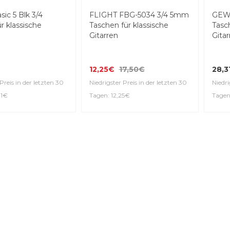
Top Seller
-30%
ic 5 Blk 3/4
FLIGHT FBG-5034 3/4 5mm
GEWA
r klassische
Taschen für klassische
Tasch
Gitarren
Gitar
12,25€
17,50€
28,3
Preis in der letzten 30
Niedrigster Preis in der letzten 30
Niedri
31€
Tagen: 12,25€
Tagen