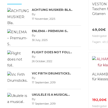
VESTON 
Taschen f
ACHTUNG MUSIKER: BLA..
Gitarren
By
17 November, 2025
49,00€
ENLEMA – PREMIUM-S..
By
Niedrigster 
30 July, 2025
Tagen: 49
FLIGHT DOES NOT FOLL..
By
26 October, 2022
VIC FIRTH DRUMSTICKS..
ALHAMBR
By
für klass
17 September, 2019
UKULELE IS A MUSICAL..
By
192,00€
17 September, 2019
Niedrigster 