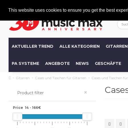
Welcome
+386 (0)1 600 27 85
info@musicmax.si
This website uses cookies to ensure you get the best exper
AKTUELLER TREND
ALLE KATEGORIEN
GITARREN
PA SYSTEME
ANGEBOTE
NEWS
GESCHÄFTE
Gitarren
Cases und Taschen für Gitarren
Cases und Taschen für 
Cases
×
Product filter
Price
14
-
166
€