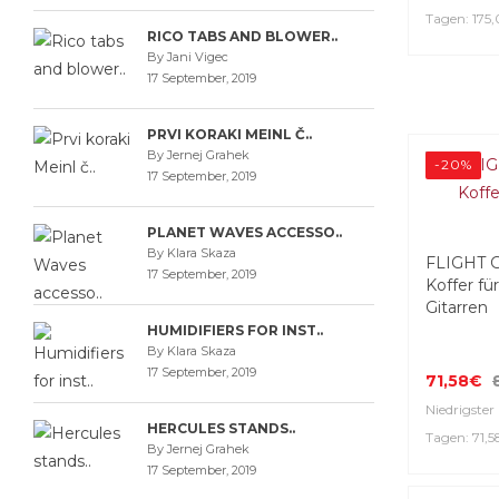
Tagen: 175
RICO TABS AND BLOWER..
By Jani Vigec
17 September, 2019
PRVI KORAKI MEINL Č..
By Jernej Grahek
-20%
17 September, 2019
PLANET WAVES ACCESSO..
By Klara Skaza
FLIGHT 
17 September, 2019
Koffer fü
Gitarren
HUMIDIFIERS FOR INST..
By Klara Skaza
17 September, 2019
71,58€
Niedrigster 
HERCULES STANDS..
Tagen: 71,
By Jernej Grahek
17 September, 2019