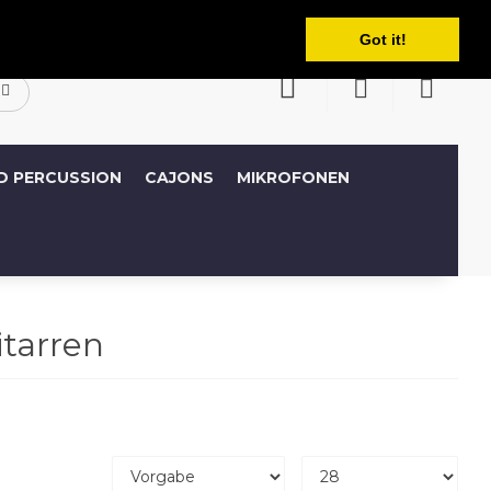
Deutsch
Konto
Wunschliste (0)
Warenkorb
Got it!
D PERCUSSION
CAJONS
MIKROFONEN
itarren