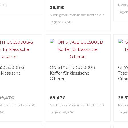
,00€
Niedri
28,31€
Tagen
Niedrigster Preis in der letzten 30
Tagen: 28,31€
GCC5000B-S
ON STAGE GCC5000B
GEWA
r klassische
Koffer für klassische
Tasch
Gitarren
Gitar
89,47€
89,47€
28,3
Preis in der letzten 30
Niedrigster Preis in der letzten 30
Niedri
58€
Tagen: 89,47€
Tagen