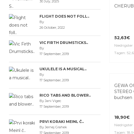
30 July, 2025
CHERUB 
FLIGHT DOES NOT FOLL..
By
26 October, 2022
52,63€
VIC FIRTH DRUMSTICKS..
Niedrigster 
By
Tagen: 52,
17 September, 2019
UKULELE IS A MUSICAL..
By
17 September, 2019
RICO TABS AND BLOWER..
By Jani Vigec
17 September, 2019
GEWA O
STEREO C
buchsen
PRVI KORAKI MEINL Č..
By Jernej Grahek
17 September, 2019