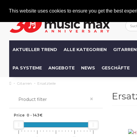
Welcome
+386 (0)1 600 27 85
info@musicmax.si
This website uses cookies to ensure you get the best exper
AKTUELLER TREND
ALLE KATEGORIEN
GITARREN
PA SYSTEME
ANGEBOTE
NEWS
GESCHÄFTE
Gitarren
Ersatzteile
Ersat
×
Product filter
Price
0
-
143
€