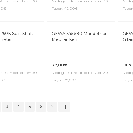
reo Gold Klin­ken­
GEWA 545,816 3L/3R
Mechaniken
GEWA
für A
42,00€
27,
Preis in der letzten 30
Niedrigster Preis in der letzten 30
,00€
Tagen: 42,00€
Niedri
Tagen
50K Split Shaft
GEWA 545.580 Mandolinen
GEWA
meter
Mechaniken
Gita