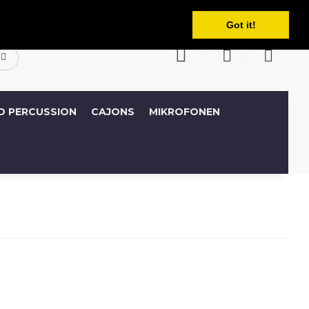
Deutsch
Konto
Wunschliste (0)
Warenkorb
Got it!
D PERCUSSION
CAJONS
MIKROFONEN