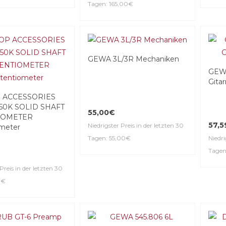
Tagen: 165,00€
GEWA 3L/3R Mechaniken
GEWA
Gita
 ACCESSORIES
50K SOLID SHAFT
55,00€
IOMETER
57,
Niedrigster Preis in der letzten 30
meter
Tagen: 55,00€
Niedri
Tagen
Preis in der letzten 30
1€