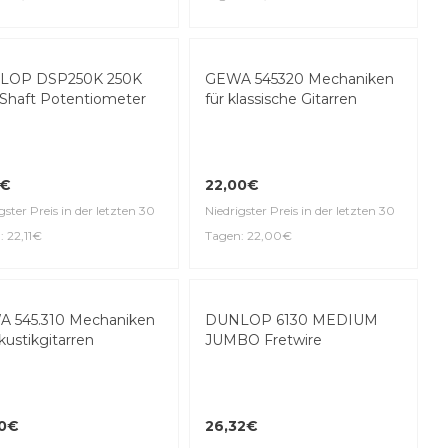
gster Preis in der letzten 30
Niedrigster Preis in der letzten 30
: 24,21€
Tagen: 110,00€
Top Seller
LOP DSP250K 250K
t Shaft Potentiometer
GEWA 545320 Mechaniken
für klassische Gitarren
1€
22,00€
gster Preis in der letzten 30
: 22,11€
Niedrigster Preis in der letzten 30
Tagen: 22,00€