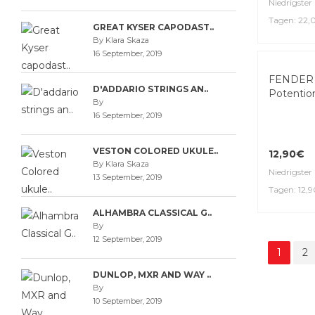
GREAT KYSER CAPODAST..
By Klara Skaza
GEWA Ste
16 September, 2019
buchsen
D'ADDARIO STRINGS AN..
By
16 September, 2019
22,00€
Niedrigster 
VESTON COLORED UKULE..
Tagen: 22
By Klara Skaza
13 September, 2019
ALHAMBRA CLASSICAL G..
By
12 September, 2019
FENDER 2
DUNLOP, MXR AND WAY ..
Potentio
By
10 September, 2019