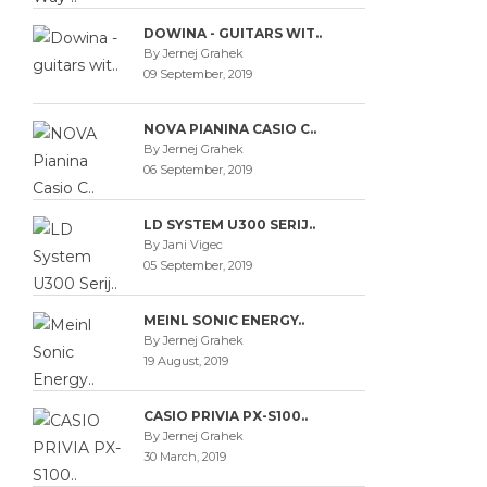
DOWINA - GUITARS WIT..
12,90€
By Jernej Grahek
09 September, 2019
Niedrigster 
Tagen: 12,
NOVA PIANINA CASIO C..
By Jernej Grahek
06 September, 2019
LD SYSTEM U300 SERIJ..
1
2
By Jani Vigec
05 September, 2019
MEINL SONIC ENERGY..
By Jernej Grahek
19 August, 2019
CASIO PRIVIA PX-S100..
By Jernej Grahek
30 March, 2019