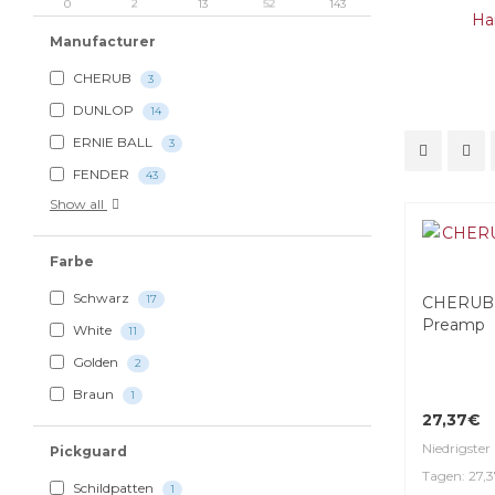
0
2
13
52
143
Ha
Manufacturer
CHERUB
3
DUNLOP
14
ERNIE BALL
3
FENDER
43
Show all
Farbe
Schwarz
17
CHERUB 
Preamp
White
11
Golden
2
Braun
1
27,37€
Niedrigster 
Pickguard
Tagen: 27,
Schildpatten
1