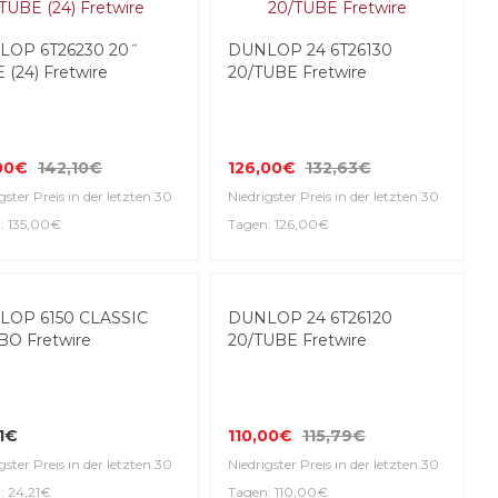
LOP 6T26230 20˝
DUNLOP 24 6T26130
 (24) Fretwire
20/TUBE Fretwire
00€
142,10€
126,00€
132,63€
gster Preis in der letzten 30
Niedrigster Preis in der letzten 30
: 135,00€
Tagen: 126,00€
LOP 6150 CLASSIC
DUNLOP 24 6T26120
O Fretwire
20/TUBE Fretwire
1€
110,00€
115,79€