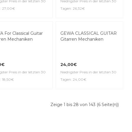
DUNLOP 6130 MEDIUM
JUMBO Fretwire
 545.310 Mechaniken
kustikgitarren
26,32€
00€
Niedrigster Preis in der letzten 30
gster Preis in der letzten 30
Tagen: 26,32€
: 27,00€
 For Classical Guitar
rren Mechaniken
GEWA CLASSICAL GUITAR
Gitarren Mechaniken