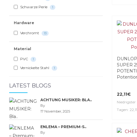
Schwarze Perle
1
Hardware
Verchromt
13
Material
DUNLOP
PVC
1
SUPER 2
Vernickelte Stahl
1
POTENT
Potentio
LATEST BLOGS
22,11€
ACHTUNG MUSIKER: BLA..
Niedrigster 
By
Tagen: 22,1
17 November, 2025
ENLEMA – PREMIUM-S..
By