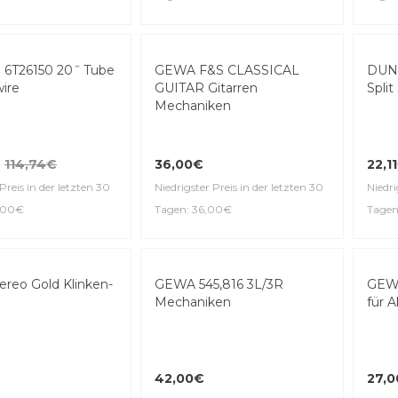
Niedrigster Preis in der letzten 30
Niedri
Preis in der letzten 30
Tagen: 117,00€
Tagen
90€
6T26150 20˝ Tube
DUN
wire
Spli
GEWA F&S CLASSICAL
GUITAR Gitarren
Mechaniken
114,74€
22,1
36,00€
Preis in der letzten 30
Niedri
9,00€
Niedrigster Preis in der letzten 30
Tagen
Tagen: 36,00€