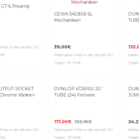
GT-6 Preamp
GEWA 545.806 6L
DUN
Mechaniken
TUBE
39,00€
135,
Preis in der letzten 30
63€
Niedrigster Preis in der letzten 30
Niedri
Tagen: 39,00€
Tagen
DUNLOP 6T26100 20˝
DUN
TUBE (24) Fretwire
JUMB
UTPUT SOCKET
hrome Klin­ken­
117,00€
123,16€
24,2