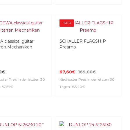
-60%
 classical guitar
SCHALLER FLAGSHIP
rren Mechaniken
Preamp
59€
67,60€
169,00€
gster Preis in der letzten 30
Niedrigster Preis in der letzten 30
: 57,59€
Tagen: 135,20€