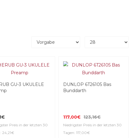
RUB GU-3 UKULELE
DUNLOP 6T26105 Bas
amp
Bunddarth
1€
117,00€
123,16€
gster Preis in der letzten 30
Niedrigster Preis in der letzten 30
: 24,21€
Tagen: 117,00€