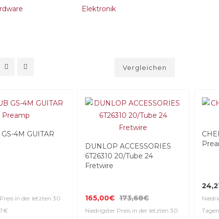
rdware
Elektronik
Vergleichen
GS-4M GUITAR
CHE
Pre
DUNLOP ACCESSORIES
6T26310 20/Tube 24
Fretwire
24,2
165,00€
173,68€
Preis in der letzten 30
Niedri
37€
Niedrigster Preis in der letzten 30
Tagen