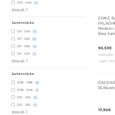
010 - 045
2
Show all
ERNIE B
Saitenstärke
PALADI
Medium 4
011 - 049
5
Bass Sai
011 - 052
6
011 - 050
5
90,53€
011 - 047
1
Niedrigster 
Show all
Tagen: 90,
Saitenstärke
DADDARI
008 - 038
6
56 Akusti
008 - 046
1
012 - 054
2
012 - 052
2
17,90€
Show all