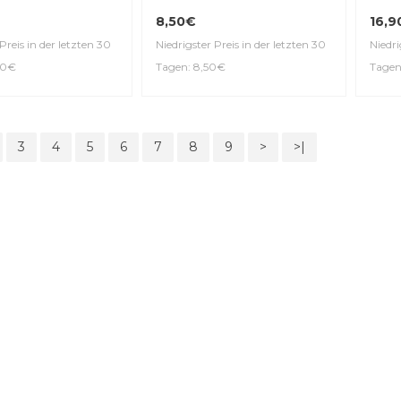
8,50€
16,9
Preis in der letzten 30
Niedrigster Preis in der letzten 30
Niedri
00€
Tagen: 8,50€
Tagen
3
4
5
6
7
8
9
>
>|