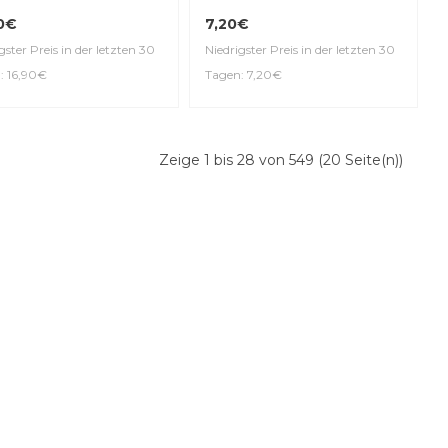
0€
7,20€
gster Preis in der letzten 30
Niedrigster Preis in der letzten 30
: 16,90€
Tagen: 7,20€
Zeige 1 bis 28 von 549 (20 Seite(n))