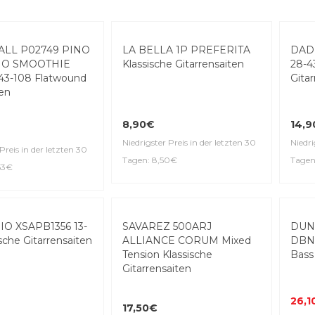
Top Seller
Top S
ALL P02749 PINO
LA BELLA 1P PREFERITA
DAD
NO SMOOTHIE
Klassische Gitarrensaiten
28-4
3-108 Flatwound
Gitar
ten
8,90€
14,
Niedrigster Preis in der letzten 30
Niedri
Preis in der letzten 30
Tagen: 8,50€
Tagen
53€
-10
O XSAPB1356 13-
SAVAREZ 500ARJ
DUN
sche Gitarrensaiten
ALLIANCE CORUM Mixed
DBN4
Tension Klassische
Bass
Gitarrensaiten
26,1
17,50€