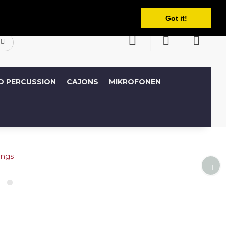
Deutsch
Konto
Wunschliste (0)
Warenkorb
Got it!
D PERCUSSION
CAJONS
MIKROFONEN