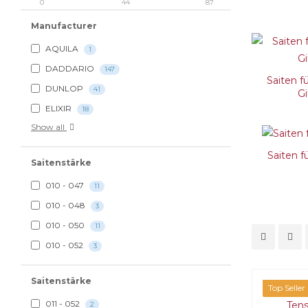
0
44
87
Manufacturer
AQUILA
1
DADDARIO
147
Saiten f
DUNLOP
41
Gi
ELIXIR
18
Show all
Saiten f
Saitenstärke
010 - 047
11
010 - 048
3
010 - 050
11
010 - 052
3
Saitenstärke
Top Seller
011 - 052
2