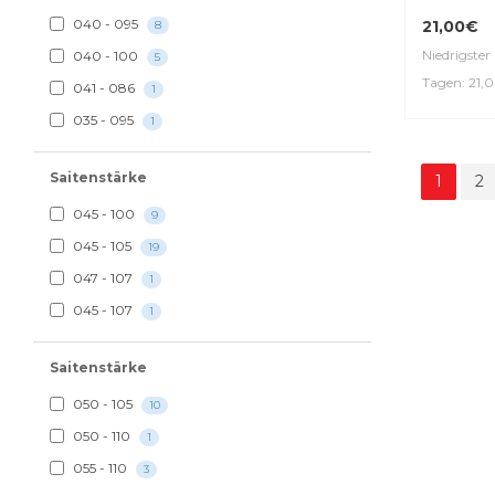
040 - 095
21,00€
8
Niedrigster 
040 - 100
5
Tagen: 21,
041 - 086
1
035 - 095
1
Saitenstärke
1
2
045 - 100
9
045 - 105
19
047 - 107
1
045 - 107
1
Saitenstärke
050 - 105
10
050 - 110
1
055 - 110
3