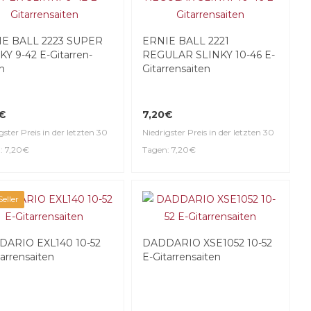
E BALL 2223 SUPER
ERNIE BALL 2221
Y 9-42 E-Gitar­ren­
REGULAR SLINKY 10-46 E-
n
Gitar­ren­saiten
0€
7,20€
gster Preis in der letzten 30
Niedrigster Preis in der letzten 30
: 7,20€
Tagen: 7,20€
eller
ARIO EXL140 10-52
DADDARIO XSE1052 10-52
ar­ren­saiten
E-Gitar­ren­saiten