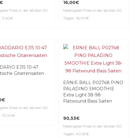
0€
16,00€
gster Preis in der letzten 30
Niedrigster Preis in der letzten 30
: 9,50€
Tagen: 16,00€
ARIO EJ15 10-47
tische Gitarrensaiten
ERNIE BALL P02748 PINO
PALADINO SMOOTHIE
Extra Light 38-98
0€
Flatwound Bass Saiten
gster Preis in der letzten 30
: 10,90€
90,53€
Niedrigster Preis in der letzten 30
Tagen: 90,53€