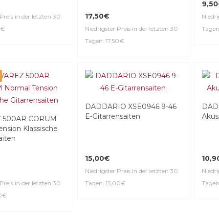
9,5
17,50€
Preis in der letzten 30
Niedri
0€
Niedrigster Preis in der letzten 30
Tagen
Tagen: 17,50€
DADDARIO XSE0946 9-46
DADD
E-Gitar­ren­saiten
Akus
Z 500AR CORUM
ension Klassische
aiten
15,00€
10,9
Niedrigster Preis in der letzten 30
Niedri
Preis in der letzten 30
Tagen: 15,00€
Tagen
50€