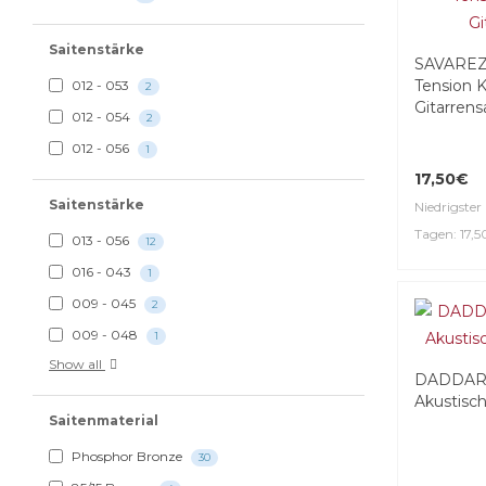
Saitenstärke
SAVAREZ
Tension K
012 - 053
2
Gitarrens
012 - 054
2
012 - 056
1
17,50€
Saitenstärke
Niedrigster 
Tagen: 17,
013 - 056
12
016 - 043
1
009 - 045
2
009 - 048
1
Show all
DADDARI
Akustisch
Saitenmaterial
Phosphor Bronze
30