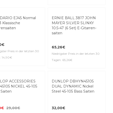
eller
DARIO EJ45 Normal
ERNIE BALL 3817 JOHN
3 Klassische
MAYER SILVER SLINKY
rensaiten
10.5-47 (6 Set) E-Gitar­ren­
saiten
90€
65,26€
gster Preis in der letzten 30
Niedrigster Preis in der letzten 30
: 14,90€
Tagen: 65,26€
%
Top Seller
LOP ACCESSORIES
DUNLOP DBHYN45105
5105 NICKEL 45-105
DUAL DYNAMIC Nickel
 Saiten
Steel 45-105 Bass Saiten
0€
29,00€
32,00€