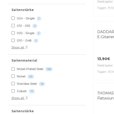
Niedrigster 
Tagen: 17,
Saitenstärke
024 - Single
1
012 - 052
2
DADDARI
032 - Single
1
E-Gitar­re
010 - 048
1
Show all
13,90€
Saitenmaterial
Niedrigster 
Nickel Plated Steel
158
Tagen: 13,
Nickel
26
Stain­less Steel
19
Top Seller
Cobalt
17
THOMASTI
Flatwoun
Show all
Saitenstärke