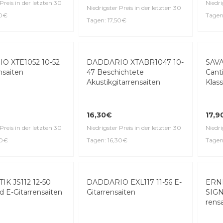
Preis in der letzten 30
Niedri
Niedrigster Preis in der letzten 30
90€
Tagen
Tagen: 17,50€
Top S
O XTE1052 10-52
DADDARIO XTABR1047 10-
SAVA
n­saiten
47 Beschichtete
Cant
Akustikgitarrensaiten
Klass
16,30€
17,9
Preis in der letzten 30
Niedrigster Preis in der letzten 30
Niedri
90€
Tagen: 16,30€
Tagen
K JS112 12-50
DADDARIO EXL117 11-56 E-
ERN
d E-Gitarrensaiten
Gitar­ren­saiten
SIGN
ren­s