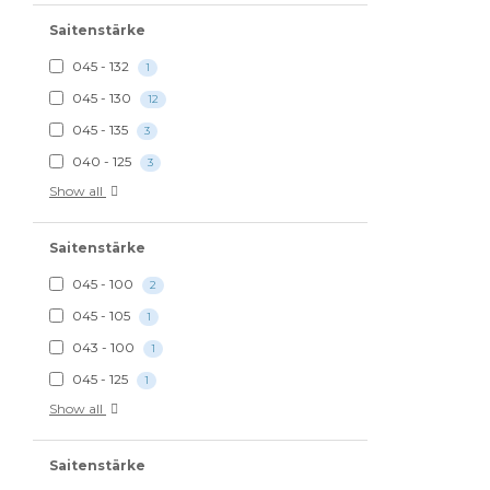
Saitenstärke
045 - 132
1
045 - 130
12
045 - 135
3
040 - 125
3
Show all
Saitenstärke
045 - 100
2
045 - 105
1
043 - 100
1
045 - 125
1
Show all
Saitenstärke