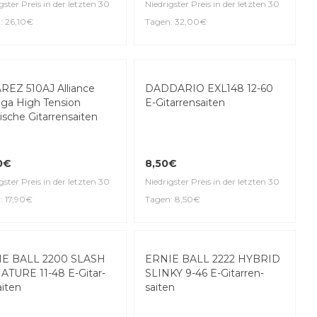
gster Preis in der letzten 30
Niedrigster Preis in der letzten 30
: 26,10€
Tagen: 32,00€
eller
REZ 510AJ Alliance
DADDARIO EXL148 12-60
iga High Tension
E-Gitar­ren­saiten
ische Gitarrensaiten
0€
8,50€
gster Preis in der letzten 30
Niedrigster Preis in der letzten 30
: 17,90€
Tagen: 8,50€
Top Seller
IE BALL 2200 SLASH
ERNIE BALL 2222 HYBRID
ATURE 11-48 E-Gitar­
SLINKY 9-46 E-Gitar­ren­
aiten
saiten