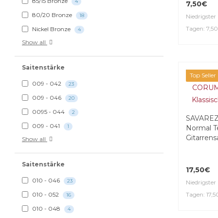
85/15 Bronze
4
7,50€
80/20 Bronze
18
Niedrigster 
Tagen: 7,5
Nickel Bronze
4
Show all
Saitenstärke
Top Seller
009 - 042
23
009 - 046
20
0095 - 044
2
SAVARE
009 - 041
1
Normal T
Gitarrens
Show all
Saitenstärke
17,50€
010 - 046
23
Niedrigster 
Tagen: 17,
010 - 052
16
010 - 048
4