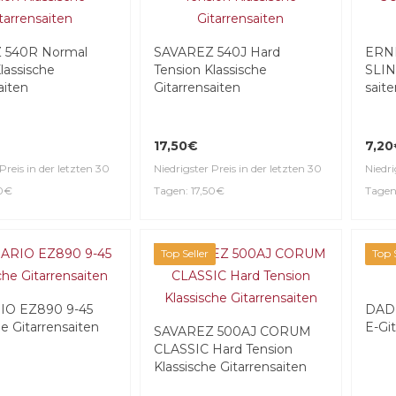
 540R Normal
SAVAREZ 540J Hard
ERNI
lassische
Tension Klassische
SLINK
aiten
Gitarrensaiten
saite
17,50€
7,2
Preis in der letzten 30
Niedrigster Preis in der letzten 30
Niedri
50€
Tagen: 17,50€
Tagen
Top Seller
Top S
O EZ890 9-45
DADD
e Gitarrensaiten
E-Git
SAVAREZ 500AJ CORUM
CLASSIC Hard Tension
Klassische Gitarrensaiten