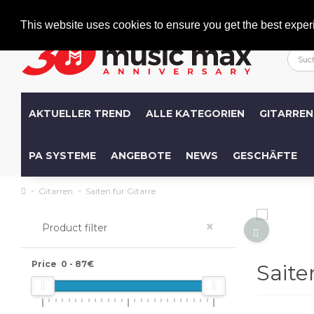
Welcome
+386 (0)1 600 27 85
info@musicmax.si
This website uses cookies to ensure you get the best exper
AKTUELLER TREND
ALLE KATEGORIEN
GITARREN
PA SYSTEME
ANGEBOTE
NEWS
GESCHÄFTE
Gitarren
Saiten für Gitarre
×
Product filter
Price
0
-
87
€
Saite