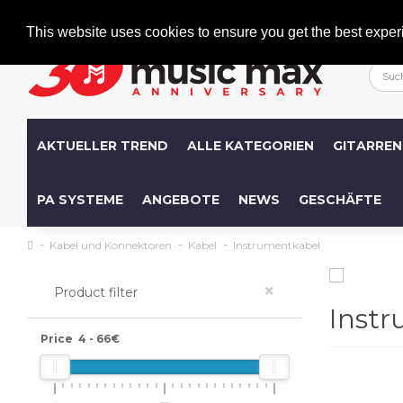
Welcome
+386 (0)1 600 27 85
info@musicmax.si
This website uses cookies to ensure you get the best exper
AKTUELLER TREND
ALLE KATEGORIEN
GITARREN
PA SYSTEME
ANGEBOTE
NEWS
GESCHÄFTE
Kabel und Konnektoren
Kabel
Instrumentkabel
×
Product filter
Inst
Price
4
-
66
€