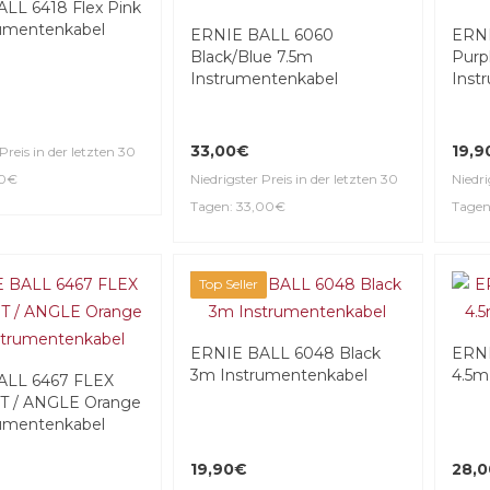
LL 6418 Flex Pink
umentenkabel
ERNIE BALL 6060
ERNI
Black/Blue 7.5m
Purp
Instrumentenkabel
Inst
33,00€
19,9
Preis in der letzten 30
90€
Niedrigster Preis in der letzten 30
Niedri
Tagen: 33,00€
Tagen
Top Seller
ERNIE BALL 6048 Black
ERNI
3m Instrumentenkabel
4.5m
ALL 6467 FLEX
T / ANGLE Orange
umentenkabel
19,90€
28,