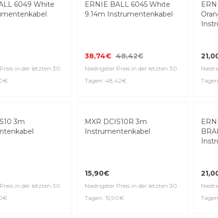
ALL 6049 White
ERNIE BALL 6045 White
umentenkabel
9.14m Instrumentenkabel
ERNI
Ora
Inst
38,74€
48,42€
21,0
Preis in der letzten 30
Niedrigster Preis in der letzten 30
90€
Tagen: 48,42€
Niedri
Tagen
Top Seller
S10 3m
MXR DCIS10R 3m
ntenkabel
Instrumentenkabel
ERNI
BRA
Inst