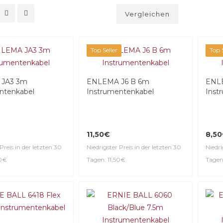
Vergleichen
Top Seller
Top S
JA3 3m
ENLEMA J6 B 6m
ENL
ntenkabel
Instrumentenkabel
Inst
11,50€
8,5
Preis in der letzten 30
Niedrigster Preis in der letzten 30
Niedri
00€
Tagen: 11,50€
Tagen