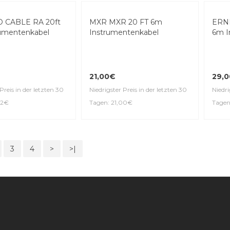
15,90€
21,0
Preis in der letzten 30
Niedrigster Preis in der letzten 30
90€
Tagen: 15,90€
Niedri
Tagen
 CABLE RA 20ft
MXR MXR 20 FT 6m
ERNI
umentenkabel
Instrumentenkabel
6m I
21,00€
29,
Preis in der letzten 30
Niedrigster Preis in der letzten 30
Niedri
32€
Tagen: 21,00€
Tagen