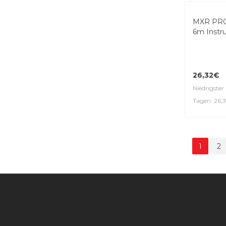
15,90€
Niedrigster 
Tagen: 15,
MXR PRO
6m Instr
26,32€
Niedrigster 
Tagen: 26,