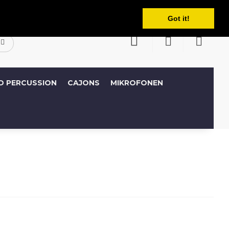
Deutsch
Konto
Wunschliste (0)
Warenkorb
Got it!
D PERCUSSION
CAJONS
MIKROFONEN