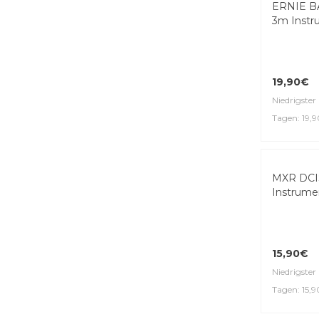
ERNIE B
3m Instr
19,90€
Niedrigster 
Tagen: 19,
Top Seller
MXR DCI
Instrume