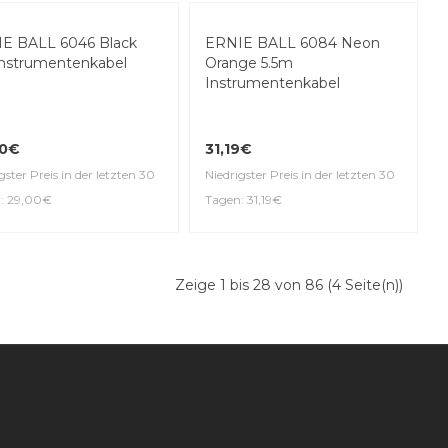
0€
16,00€
gster Preis in der letzten 30
Niedrigster Preis in der letzten 30
: 21,00€
Tagen: 16,00€
E BALL 6046 Black
nstrumentenkabel
ERNIE BALL 6084 Neon
Orange 5.5m
Instrumentenkabel
00€
31,19€
gster Preis in der letzten 30
: 29,00€
Niedrigster Preis in der letzten 30
Tagen: 31,19€