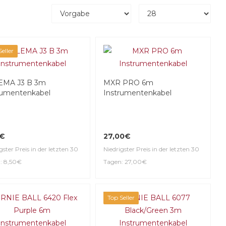
eller
EMA J3 B 3m
MXR PRO 6m
rumentenkabel
Instrumentenkabel
0€
27,00€
gster Preis in der letzten 30
Niedrigster Preis in der letzten 30
: 8,50€
Tagen: 27,00€
Top Seller