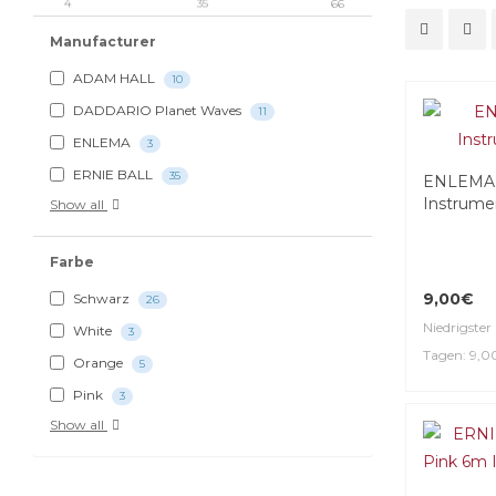
4
35
66
Manufacturer
ADAM HALL
10
DADDARIO Planet Waves
11
ENLEMA
3
ERNIE BALL
35
ENLEMA 
Instrume
Show all
Farbe
9,00€
Schwarz
26
Niedrigster 
White
3
Tagen: 9,
Orange
5
Pink
3
Show all