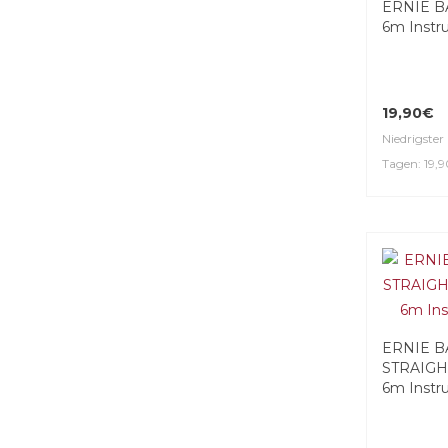
ERNIE BA
6m Instr
19,90€
Niedrigster 
Tagen: 19,
ERNIE B
STRAIGH
6m Instr