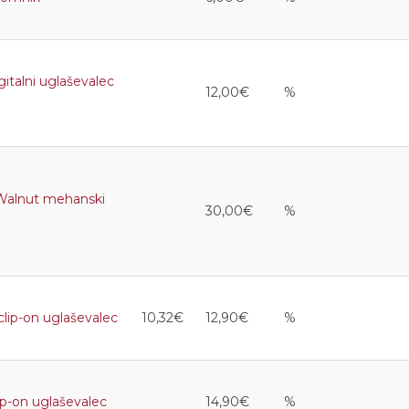
alni uglaševalec
12,00€
%
alnut mehanski
30,00€
%
ip-on uglaševalec
10,32€
12,90€
%
-on uglaševalec
14,90€
%