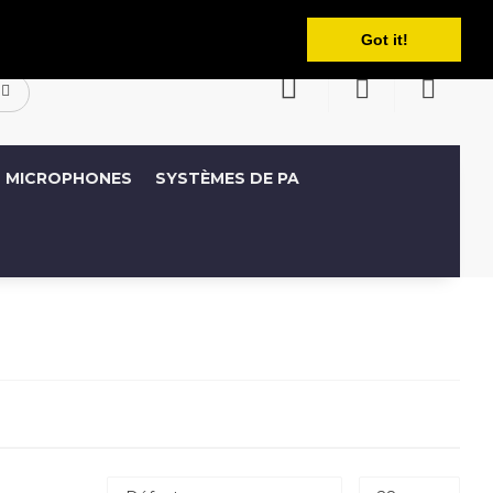
Français
ompte
Liste de souhaits (0)
Panier
Got it!
MICROPHONES
SYSTÈMES DE PA