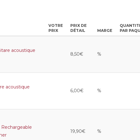
VOTRE
PRIX DE
QUANTIT
PRIX
DÉTAIL
MARGE
PAR PAQ
are acoustique
8,50€
%
re acoustique
6,00€
%
Rechargeable
19,90€
%
ner