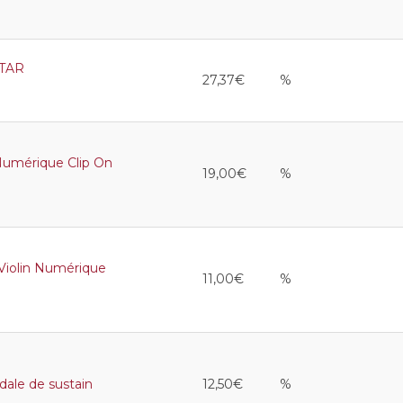
TAR
27,37€
%
mérique Clip On
19,00€
%
iolin Numérique
11,00€
%
le de sustain
12,50€
%