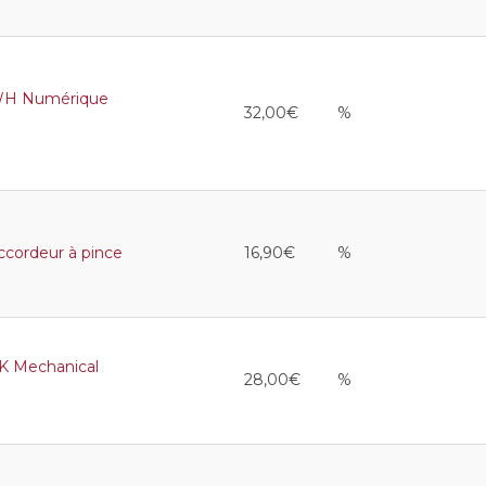
H Numérique
32,00€
%
ordeur à pince
16,90€
%
 Mechanical
28,00€
%