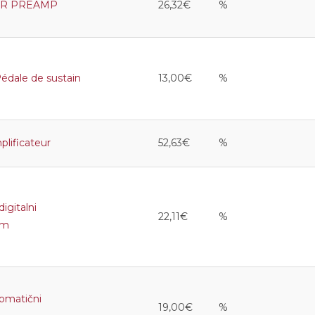
AR PREAMP
26,32€
%
ale de sustain
13,00€
%
lificateur
52,63€
%
gitalni
22,11€
%
om
matični
19,00€
%