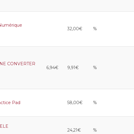
umérique
32,00€
%
ONE CONVERTER
6,94€
9,91€
%
ctice Pad
58,00€
%
ELE
24,21€
%