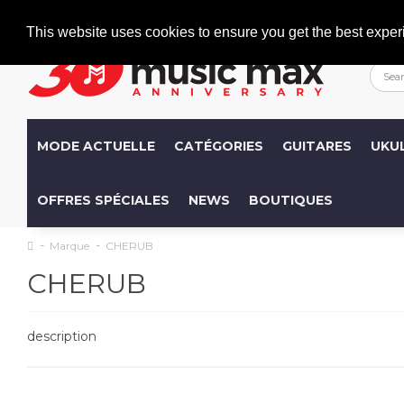
Welcome
+386 (0)1 600 27 85
info@musicmax.si
This website uses cookies to ensure you get the best exper
MODE ACTUELLE
CATÉGORIES
GUITARES
UKU
OFFRES SPÉCIALES
NEWS
BOUTIQUES
Marque
CHERUB
CHERUB
description