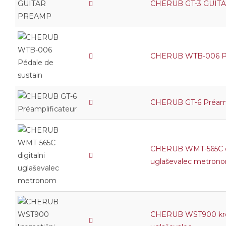
CHERUB GT-3 GUIT
CHERUB WTB-006 Péd
CHERUB GT-6 Préamp
CHERUB WMT-565C di
uglaševalec metron
CHERUB WST900 kro