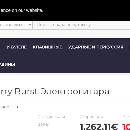
Личный 
ience on our website.
Ы
УКУЛЕЛЕ
КЛАВИШНЫЕ
УДАРНЫЕ И ПЕРКУССИЯ
АЗИНЫ
rry Burst Электрогитара
LK100-BLB
Cпециальная
Старая цена:
Вы 
цена:
1.262,11€
1