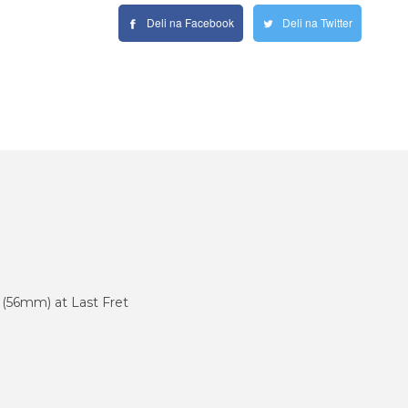
Deli na Facebook
Deli na Twitter
 (56mm) at Last Fret