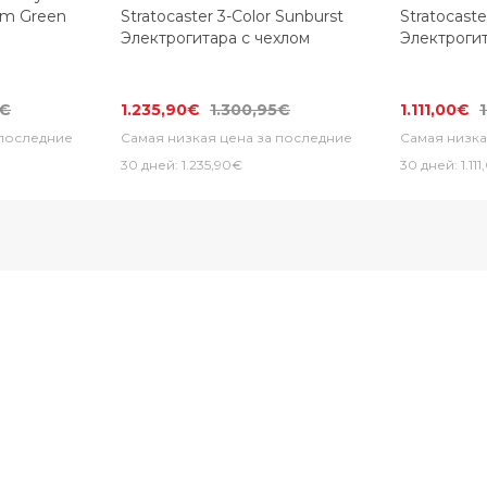
am Green
Stratocaster 3-Color Sunburst
Stratocast
Электрогитара с чехлом
Электрогит
5€
1.235,90€
1.300,95€
1.111,00€
 последние
Самая низкая цена за последние
Самая низка
30 дней: 1.235,90€
30 дней: 1.11