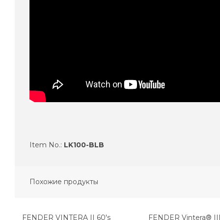
Item No.:
LK100-BLB
Похожие продукты
FENDER VINTERA II 60's
FENDER Vintera® III 