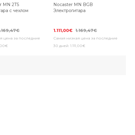
er MN 2TS
Nocaster MN BGB
ара с чехлом
Электрогитара
1.169,47€
1.111,00€
1.169,47€
я цена за последние
Самая низкая цена за последние
1,00€
30 дней: 1.111,00€