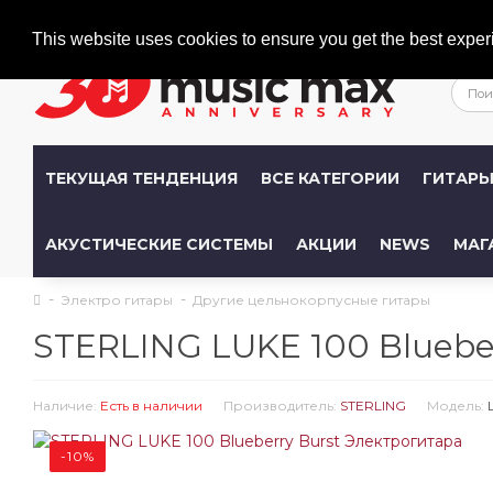
Welcome
+386 (0)1 600 27 85
info@musicmax.si
This website uses cookies to ensure you get the best exper
ТЕКУЩАЯ ТЕНДЕНЦИЯ
ВСЕ КАТЕГОРИИ
ГИТАР
АКУСТИЧЕСКИЕ СИСТЕМЫ
АКЦИИ
NEWS
МАГ
Электро гитары
Другие цельнокорпусные гитары
STERLING LUKE 100 Bluebe
Наличие:
Есть в наличии
Производитель:
STERLING
Модель:
-10%