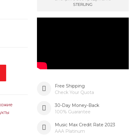
STERLING
Free Shipping
Check Your Quota
хожие
30-Day Money-Back
100% Guarantee
укты
Music Max Credit Rate 2023
AAA Platinum