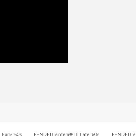
Early '60s
FENDER Vintera® III Late '60s
FENDER VI