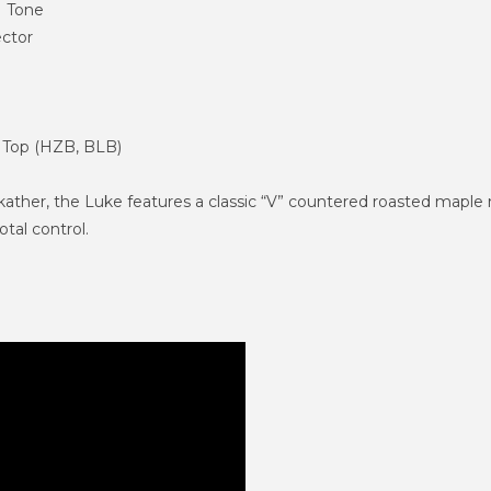
1 Tone
ector
Top (HZB, BLB)
ukather, the Luke features a classic “V” countered roasted maple
otal control.