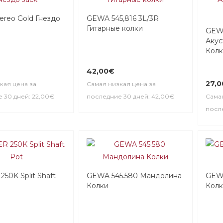
reo Gold Гнездо
GEWA 545,816 3L/3R
Гитарные колки
GEWA
Акус
Кол
42,00€
27,
кая цена за
Самая низкая цена за
 30 дней: 22,00€
последние 30 дней: 42,00€
Самая
после
50K Split Shaft
GEWA 545.580 Мандолина
GEWA
Колки
Кол