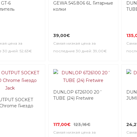
GT-6
GEWA 545.806 6L Гитарные
DUN
литель
колки
TUBE
39,00€
135,
кая цена за
Самая низкая цена за
Самая
 30 дней: 52,63€
последние 30 дней: 39,00€
после
DUNLOP 6T26100 20˝
DUN
TUBE (24) Fretwire
JUMB
UTPUT SOCKET
Chrome Гнездо
117,00€
123,16€
24,2
Самая низкая цена за
Самая