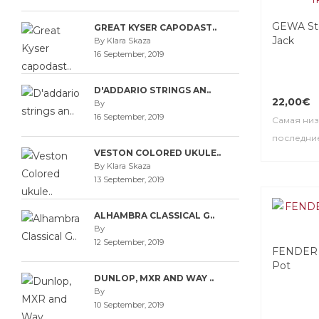
GEWA Ste
GREAT KYSER CAPODAST..
Jack
By Klara Skaza
16 September, 2019
D'ADDARIO STRINGS AN..
22,00€
By
16 September, 2019
Самая низ
последние
VESTON COLORED UKULE..
By Klara Skaza
13 September, 2019
ALHAMBRA CLASSICAL G..
By
12 September, 2019
FENDER 2
Pot
DUNLOP, MXR AND WAY ..
By
10 September, 2019