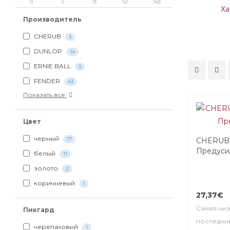
0
2
13
52
143
Ха
Производитель
CHERUB
3
DUNLOP
14
ERNIE BALL
3
FENDER
43
Показать все
Цвет
черный
17
CHERUB 
Предуси
белый
11
золото
2
коричневый
1
27,37€
Самая низ
Пикгард
последние
черепаховый
1