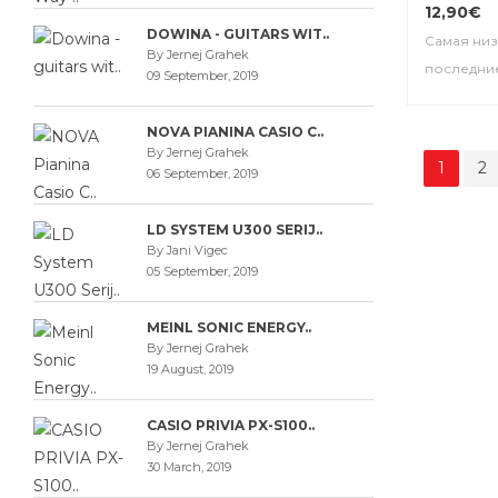
12,90€
DOWINA - GUITARS WIT..
Самая низ
By Jernej Grahek
последние
09 September, 2019
NOVA PIANINA CASIO C..
By Jernej Grahek
1
2
06 September, 2019
LD SYSTEM U300 SERIJ..
By Jani Vigec
05 September, 2019
MEINL SONIC ENERGY..
By Jernej Grahek
19 August, 2019
CASIO PRIVIA PX-S100..
By Jernej Grahek
30 March, 2019