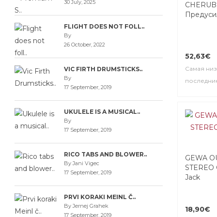
30 July, 2025
CHERUB 
Предуси
FLIGHT DOES NOT FOLL..
By
26 October, 2022
52,63€
Самая низ
VIC FIRTH DRUMSTICKS..
By
последние
17 September, 2019
UKULELE IS A MUSICAL..
By
17 September, 2019
RICO TABS AND BLOWER..
GEWA O
By Jani Vigec
STEREO 
17 September, 2019
Jack
PRVI KORAKI MEINL Č..
By Jernej Grahek
18,90€
17 September, 2019