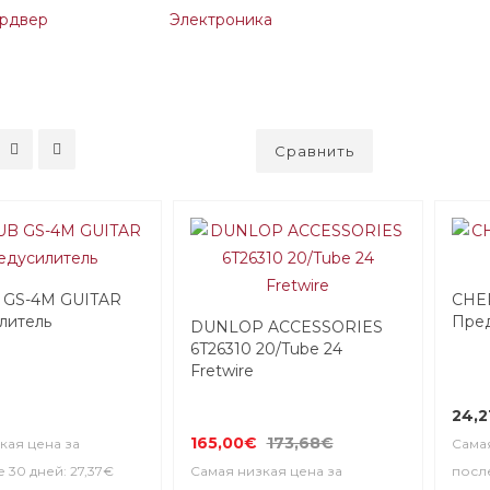
рдвер
Электроника
Сравнить
GS-4M GUITAR
CHE
литель
Пред
DUNLOP ACCESSORIES
6T26310 20/Tube 24
Fretwire
24,2
165,00€
173,68€
кая цена за
Самая
 30 дней: 27,37€
Самая низкая цена за
после