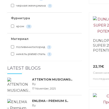
черная жемчужина
1
Фурнитура
хром
13
Материал
DUNLOP
SUPER 2
поливинилхлорид
1
POTENT
никель plated сталь
1
22,11€
LATEST BLOGS
Самая низ
последние 
ATTENTION MUSICIANS:..
By
17 November, 2025
ENLEMA – PREMIUM S..
By