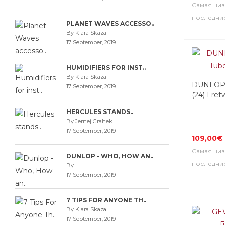
Самая низ
последние
PLANET WAVES ACCESSO..
By Klara Skaza
17 September, 2019
HUMIDIFIERS FOR INST..
By Klara Skaza
DUNLOP 
17 September, 2019
(24) Fret
HERCULES STANDS..
By Jernej Grahek
17 September, 2019
109,00€
Самая низ
DUNLOP - WHO, HOW AN..
последние
By
17 September, 2019
7 TIPS FOR ANYONE TH..
By Klara Skaza
17 September, 2019