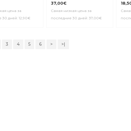
37,00€
18,5
кая цена за
Самая низкая цена за
Самая
 30 дней: 12,90€
последние 30 дней: 37,00€
после
3
4
5
6
>
>|