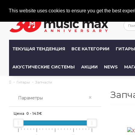
Welcome
+386 (0)1 600 27 85
info@musicmax.si
This website uses cookies to ensure you get the best exper
ТЕКУЩАЯ ТЕНДЕНЦИЯ
ВСЕ КАТЕГОРИИ
ГИТАР
АКУСТИЧЕСКИЕ СИСТЕМЫ
АКЦИИ
NEWS
МАГ
Гитары
Запчасти
Запч
×
Параметры
Цена
0
-
143
€