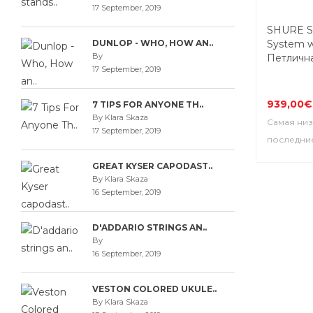
17 September, 2019
SHURE S
DUNLOP - WHO, HOW AN..
System w
By
Петличн
17 September, 2019
939,00€
7 TIPS FOR ANYONE TH..
By Klara Skaza
Самая низ
17 September, 2019
последние
GREAT KYSER CAPODAST..
By Klara Skaza
16 September, 2019
D'ADDARIO STRINGS AN..
By
16 September, 2019
VESTON COLORED UKULE..
By Klara Skaza