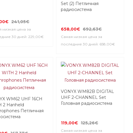
Set (2) Петличная
радиосистема
,00€
241,05€
658,00€
692,63€
 низкая цена за
дние 30 дней: 229,00€
Самая низкая цена за
последние 30 дней: 658,00€
VONYX WM82B DIGITAL
UHF 2-CHANNEL Set
YX WM62 UHF 16CH
Головная радиосистема
 2 Hanheld
rophones Петличная
осистема
119,00€
125,26€
Самая низкая цена за