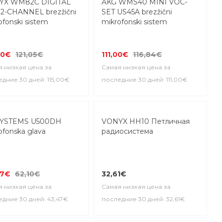
YX WM82C DIGITAL
AKG WMS40 MINI VOC-
2-CHANNEL brezžični
SET US45A brezžični
ofonski sistem
mikrofonski sistem
00€
121,05€
111,00€
116,84€
 низкая цена за
Самая низкая цена за
дние 30 дней: 115,00€
последние 30 дней: 111,00€
%
SYSTEMS U500DH
VONYX HH10 Петличная
ofonska glava
радиосистема
47€
62,10€
32,61€
 низкая цена за
Самая низкая цена за
дние 30 дней: 43,47€
последние 30 дней: 32,61€