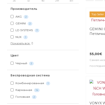
26
32
90
291
811
Производитель
Top Seller
AKG
2
GEMINI
2
GEMINI
LD SYSTEMS
7
Петличн
NUX
1
Показать все
55,00€
Цвет
Самая низ
Черный
2
последние
Беспроводная система
Комбинированная
1
Карманная
14
Головная
2
VONYX 