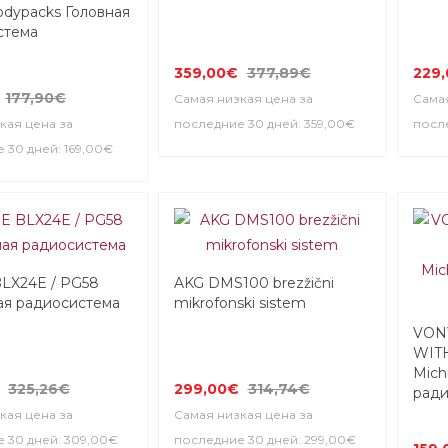
odypacks Головная
стема
359,00€
377,89€
229
177,90€
Самая низкая цена за
Самая
кая цена за
последние 30 дней: 359,00€
после
 30 дней: 169,00€
LX24E / PG58
AKG DMS100 brezžični
ая радиосистема
mikrofonski sistem
VON
WITH
Mich
325,26€
299,00€
314,74€
ради
кая цена за
Самая низкая цена за
 30 дней: 309,00€
последние 30 дней: 299,00€