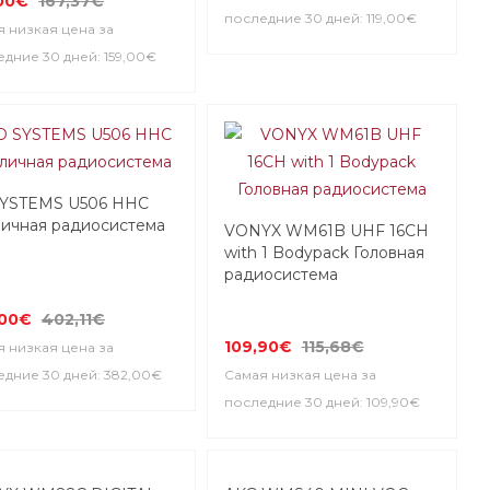
00€
167,37€
последние 30 дней: 119,00€
 низкая цена за
дние 30 дней: 159,00€
SYSTEMS U506 HHC
ичная радиосистема
VONYX WM61B UHF 16CH
with 1 Bodypack Головная
радиосистема
,00€
402,11€
109,90€
115,68€
 низкая цена за
едние 30 дней: 382,00€
Самая низкая цена за
последние 30 дней: 109,90€