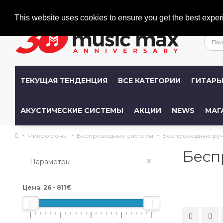
Welcome
+386 (0)1 600 27 85
info@musicmax.si
This website uses cookies to ensure you get the best exper
ТЕКУЩАЯ ТЕНДЕНЦИЯ
ВСЕ КАТЕГОРИИ
ГИТАР
АКУСТИЧЕСКИЕ СИСТЕМЫ
АКЦИИ
NEWS
МАГ
Микрофоны
Беспроводные системы
Беспроводные ру
Бесп
×
Параметры
Цена
26
-
811
€