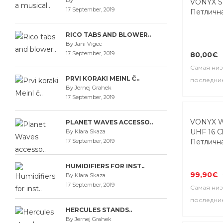
By
VONYX S
17 September, 2019
Петличн
RICO TABS AND BLOWER..
By Jani Vigec
17 September, 2019
80,00€
Самая низ
PRVI KORAKI MEINL Č..
последние
By Jernej Grahek
17 September, 2019
VONYX W
PLANET WAVES ACCESSO..
UHF 16 C
By Klara Skaza
17 September, 2019
Петличн
HUMIDIFIERS FOR INST..
99,90€
By Klara Skaza
17 September, 2019
Самая низ
последние
HERCULES STANDS..
By Jernej Grahek