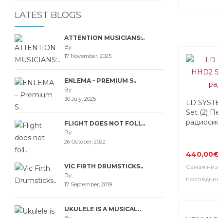
LATEST BLOGS
ATTENTION MUSICIANS:..
By
17 November, 2025
ENLEMA – PREMIUM S..
By
30 July, 2025
LD SYST
Set (2) 
радиоси
FLIGHT DOES NOT FOLL..
By
26 October, 2022
440,00
VIC FIRTH DRUMSTICKS..
Самая низ
By
последние
17 September, 2019
UKULELE IS A MUSICAL..
Top Seller