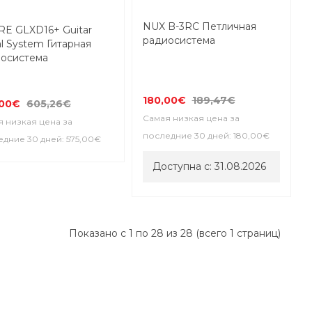
9-16 ДНЕЙ
NUX B-3RC Петличная
E GLXD16+ Guitar
радиосистема
l System Гитарная
осистема
180,00€
189,47€
,00€
605,26€
Самая низкая цена за
 низкая цена за
последние 30 дней: 180,00€
дние 30 дней: 575,00€
Доступна с: 31.08.2026
Показано с 1 по 28 из 28 (всего 1 страниц)