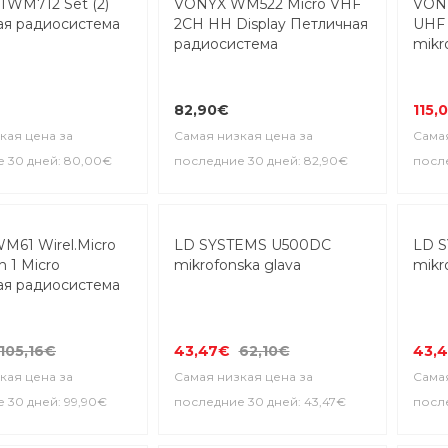
TWM712 Set (2)
VONYX WM522 Micro VHF
VON
ая радиосистема
2CH HH Display Петличная
UHF 
радиосистема
mikr
82,90€
115,
кая цена за
Самая низкая цена за
Самая
 30 дней: 80,00€
последние 30 дней: 82,90€
после
-30%
-30
M61 Wirel.Micro
LD SYSTEMS U500DC
LD 
h 1 Micro
mikrofonska glava
mikr
ая радиосистема
105,16€
43,47€
62,10€
43,
кая цена за
Самая низкая цена за
Самая
 30 дней: 99,90€
последние 30 дней: 43,47€
после