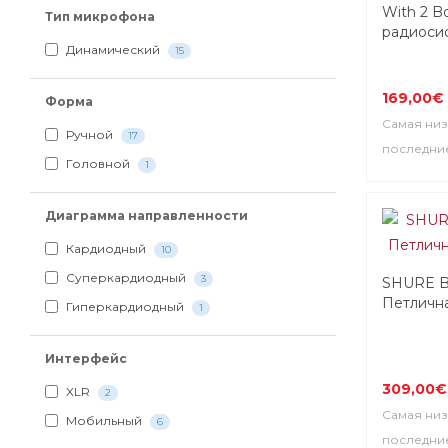
With 2 B
Тип микрофона
радиоси
Динамический
15
169,00€
Форма
Самая низ
Ручной
17
последние
Головной
1
Диаграмма направленности
Кардиодный
10
Суперкардиодный
3
SHURE B
Петличн
Гиперкардиодный
1
Интерфейс
309,00€
XLR
2
Самая низ
Мобильный
6
последние