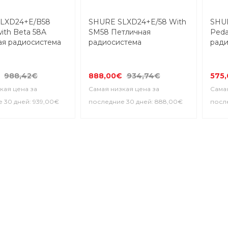
9-16 ДНЕЙ
9-16 ДНЕЙ
LXD24+E/B58
SHURE SLXD24+E/58 With
SHUR
ith Beta 58A
SM58 Петличная
Peda
ая радиосистема
радиосистема
ради
988,42€
888,00€
934,74€
575
кая цена за
Самая низкая цена за
Самая
 30 дней: 939,00€
последние 30 дней: 888,00€
после