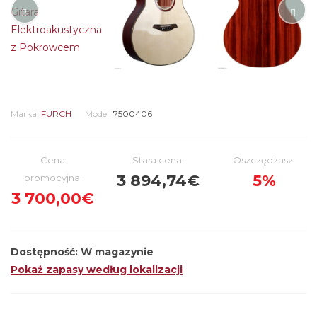
Marka:
FURCH
Model:
7500406
Cena
Stara cena:
Oszczędzasz:
3 894,74€
5%
promocyjna:
3 700,00€
Dostępność:
W magazynie
Pokaż zapasy według lokalizacji