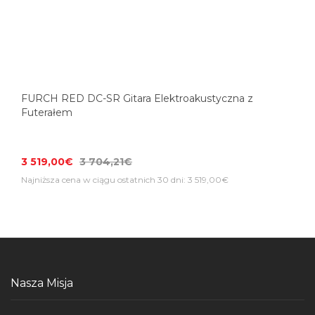
FURCH RED DC-SR Gitara Elektroakustyczna z
Futerałem
3 519,00€
3 704,21€
Najniższa cena w ciągu ostatnich 30 dni: 3 519,00€
Nasza Misja