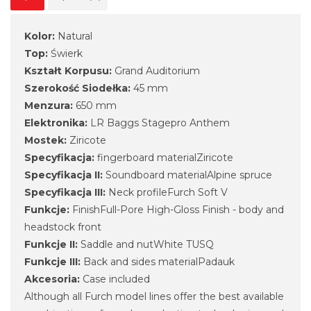
Kolor:
Natural
Top:
Świerk
Kształt Korpusu:
Grand Auditorium
Szerokość Siodełka:
45 mm
Menzura:
650 mm
Elektronika:
LR Baggs Stagepro Anthem
Mostek:
Ziricote
Specyfikacja:
fingerboard materialZiricote
Specyfikacja II:
Soundboard materialAlpine spruce
Specyfikacja III:
Neck profileFurch Soft V
Funkcje:
FinishFull-Pore High-Gloss Finish - body and
headstock front
Funkcje II:
Saddle and nutWhite TUSQ
Funkcje III:
Back and sides materialPadauk
Akcesoria:
Case included
Although all Furch model lines offer the best available