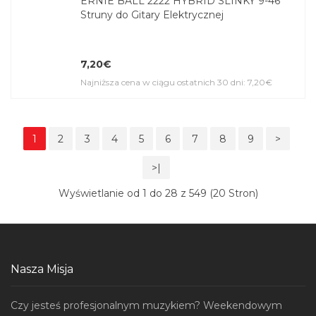
ERNIE BALL 2222 HYBRID SLINKY 9-46
Struny do Gitary Elektrycznej
7,20€
Najniższa cena w ciągu ostatnich 30 dni: 7,20€
1
2
3
4
5
6
7
8
9
>
>|
Wyświetlanie od 1 do 28 z 549 (20 Stron)
Nasza Misja
Czy jesteś profesjonalnym muzykiem? Weekendowym