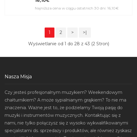
16,10€
Najniższa cena w ciągu ostatnich 30 dni: 16,10€
1
2
>
>|
Wyświetlanie od 1 do 28 z 43 (2 Stron)
Nasza Misja
Czy jesteś profesjonalnym muzykiem? Weekendowym
chałturnikiem? A może sypialnianym grajkiem? To nie ma
znaczenia. Ważne jest to, że podzielamy Twoją pasję do
muzyki i instrumentów muzycznych. Kontaktując się z
nami, nie tylko połączysz się z wysoko wykwalifikowanymi
specjalistami ds. sprzedaży i produktów, ale również zyskasz