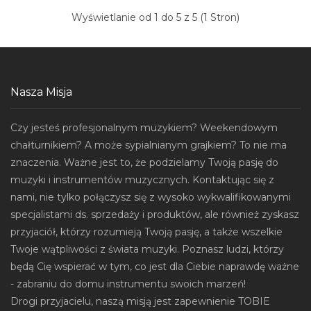
Wyświetlanie od 1 do 5 z 5 (1 Stron)
Nasza Misja
Czy jesteś profesjonalnym muzykiem? Weekendowym
chałturnikiem? A może sypialnianym grajkiem? To nie ma
znaczenia. Ważne jest to, że podzielamy Twoją pasję do
muzyki i instrumentów muzycznych. Kontaktując się z
nami, nie tylko połączysz się z wysoko wykwalifikowanymi
specjalistami ds. sprzedaży i produktów, ale również zyskasz
przyjaciół, którzy rozumieją Twoją pasję, a także wszelkie
Twoje wątpliwości z świata muzyki. Poznasz ludzi, którzy
będą Cię wspierać w tym, co jest dla Ciebie naprawdę ważne
- zabraniu do domu instrumentu swoich marzeń!
Drogi przyjacielu, naszą misją jest zapewnienie TOBIE