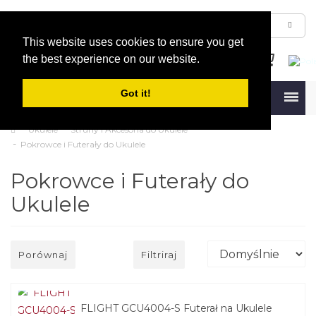
This website uses cookies to ensure you get
the best experience on our website.
Got it!
Menu
Ukulele
Struny i Akcesoria do Ukulele
Pokrowce i Futerały do Ukulele
Pokrowce i Futerały do
Ukulele
Porównaj
Filtriraj
FLIGHT GCU4004-S Futerał na Ukulele