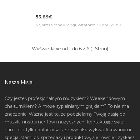
53,89€
Najniższa cena w ciągu ostatnich 30 dni: 53,89€
Wyświetlanie od 1 do 6 z 6 (1 Stron)
Nasza Misja
Czy jesteś profesjonalnym muzykiem? Weekendowym
chałturnikiem? A może sypialnianym grajkiem? To nie ma
znaczenia. Ważne jest to, że podzielamy Twoją pasję do
muzyki i instrumentów muzycznych. Kontaktując się z
nami, nie tylko połączysz się z wysoko wykwalifikowanymi
specjalistami ds. sprzedaży i produktów, ale również zyskasz