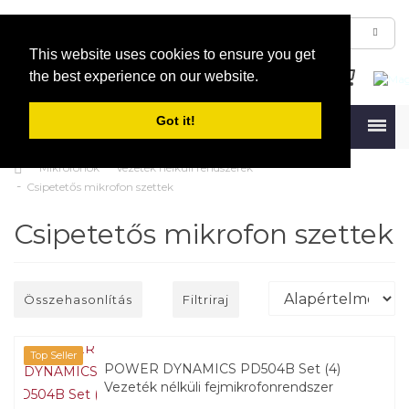
This website uses cookies to ensure you get
the best experience on our website.
Got it!
Menu
Mikrofonok
Vezeték nélküli rendszerek
Csipetetős mikrofon szettek
Csipetetős mikrofon szettek
Összehasonlítás
Filtriraj
Top Seller
POWER DYNAMICS PD504B Set (4)
Vezeték nélküli fejmikrofonrendszer