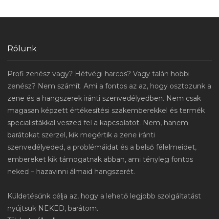
Rólunk
Profi zenész vagy? Hétvégi harcos? Vagy talán hobbi
zenész? Nem számít. Ami a fontos az az, hogy osztozunk a
zene és a hangszerek iránti szenvedélyedben. Nem csak
magasan képzett értékesítési szakemberekkel és termék
specialistákkal veszed fel a kapcsolatot. Nem, hanem
barátokat szerzel, kik megértik a zene iránti
szenvedélyeded, a problémáidat és a belső félelmeidet,
embereket kik támogatnak abban, ami tényleg fontos
neked – hazavinni álmaid hangszerét.
Küldetésűnk célja az, hogy a lehető legjobb szolgáltatást
nyújtsuk NEKED, barátom.