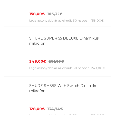
158,00€
166,32€
Legalacsonyabb ár az elmúlt 30 napban: 158,00€
SHURE SUPER 55 DELUXE Dinamikus
mikrofon
248,00€
261,05€
Legalacsonyabb ár az elmúlt 30 napban: 248,00€
SHURE SM58S With Switch Dinamikus
mikrofon
128,00€
134,74€