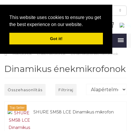
This website uses cookies to ensure you get
the best experience on our website.
Got it!
Menu
Mikrofonok
Énekmikrofonok
Dinamikus énekmikrofonok
Dinamikus énekmikrofonok
Összehasonlítás
Filtriraj
Top Seller
SHURE SM58 LCE Dinamikus mikrofon