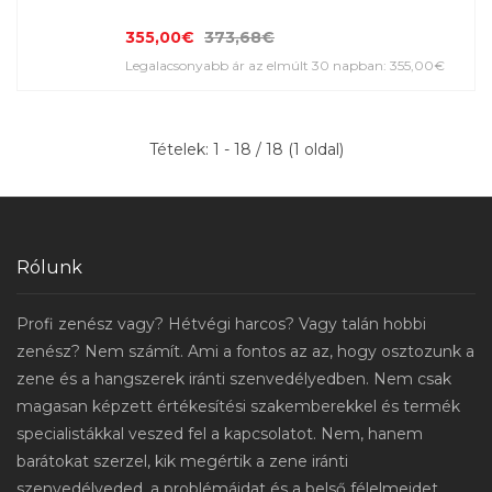
355,00€
373,68€
Legalacsonyabb ár az elmúlt 30 napban: 355,00€
Tételek: 1 - 18 / 18 (1 oldal)
Rólunk
Profi zenész vagy? Hétvégi harcos? Vagy talán hobbi
zenész? Nem számít. Ami a fontos az az, hogy osztozunk a
zene és a hangszerek iránti szenvedélyedben. Nem csak
magasan képzett értékesítési szakemberekkel és termék
specialistákkal veszed fel a kapcsolatot. Nem, hanem
barátokat szerzel, kik megértik a zene iránti
szenvedélyeded, a problémáidat és a belső félelmeidet,