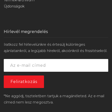
Termék-archívum
Újdonságok
Hírlevél megrendelés
Iratkozz fel hírlevelünkre és értesülj különleges
ajánlatainkról, a legújabb hírekről, akciónkról és frissitésekről.
*Ne aggódj, tiszteletben tartjuk a magánéleted. Az e-mail
címed nem lesz megosztva.