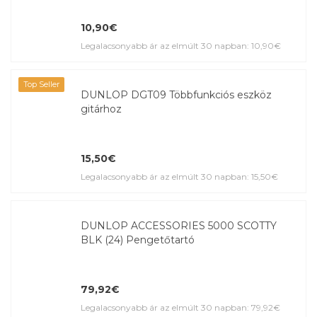
10,90€
Legalacsonyabb ár az elmúlt 30 napban: 10,90€
Top Seller
DUNLOP DGT09 Többfunkciós eszköz
gitárhoz
15,50€
Legalacsonyabb ár az elmúlt 30 napban: 15,50€
DUNLOP ACCESSORIES 5000 SCOTTY
BLK (24) Pengetőtartó
79,92€
Legalacsonyabb ár az elmúlt 30 napban: 79,92€