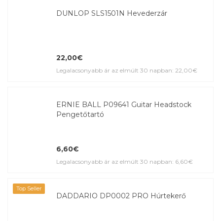
DUNLOP SLS1501N Hevederzár
22,00€
Legalacsonyabb ár az elmúlt 30 napban: 22,00€
ERNIE BALL P09641 Guitar Headstock
Pengetőtartó
6,60€
Legalacsonyabb ár az elmúlt 30 napban: 6,60€
Top Seller
DADDARIO DP0002 PRO Húrtekerő