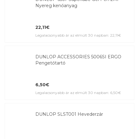
Nyereg kenőanyag
22,11€
Legalacsonyabb ár az elmúlt 30 napban: 22,11€
DUNLOP ACCESSORIES 5006SI ERGO
Pengetőtartó
6,50€
Legalacsonyabb ár az elmúlt 30 napban: 6,50€
DUNLOP SLST001 Hevederzár