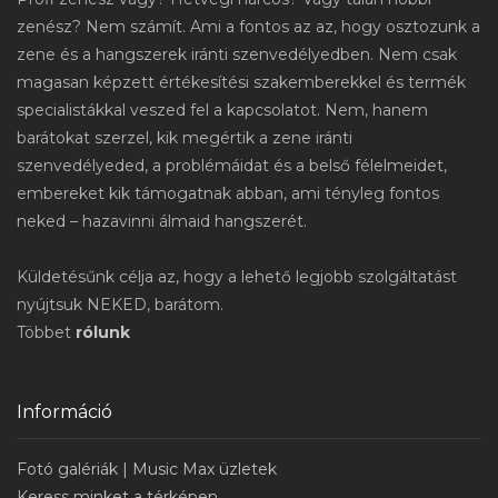
zenész? Nem számít. Ami a fontos az az, hogy osztozunk a
zene és a hangszerek iránti szenvedélyedben. Nem csak
magasan képzett értékesítési szakemberekkel és termék
specialistákkal veszed fel a kapcsolatot. Nem, hanem
barátokat szerzel, kik megértik a zene iránti
szenvedélyeded, a problémáidat és a belső félelmeidet,
embereket kik támogatnak abban, ami tényleg fontos
neked – hazavinni álmaid hangszerét.
Küldetésűnk célja az, hogy a lehető legjobb szolgáltatást
nyújtsuk NEKED, barátom.
Többet
rólunk
Információ
Fotó galériák | Music Max üzletek
Keress minket a térképen