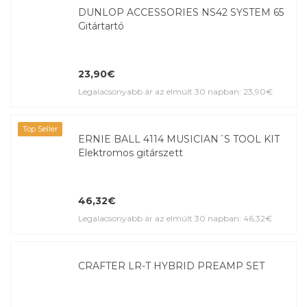
DUNLOP ACCESSORIES NS42 SYSTEM 65
Gitártartó
23,90€
Legalacsonyabb ár az elmúlt 30 napban: 23,90€
Top Seller
ERNIE BALL 4114 MUSICIAN´S TOOL KIT
Elektromos gitárszett
46,32€
Legalacsonyabb ár az elmúlt 30 napban: 46,32€
CRAFTER LR-T HYBRID PREAMP SET