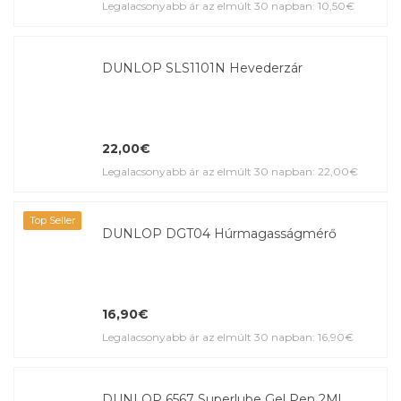
Legalacsonyabb ár az elmúlt 30 napban: 10,50€
DUNLOP SLS1101N Hevederzár
22,00€
Legalacsonyabb ár az elmúlt 30 napban: 22,00€
Top Seller
DUNLOP DGT04 Húrmagasságmérő
16,90€
Legalacsonyabb ár az elmúlt 30 napban: 16,90€
DUNLOP 6567 Superlube Gel Pen 2Ml