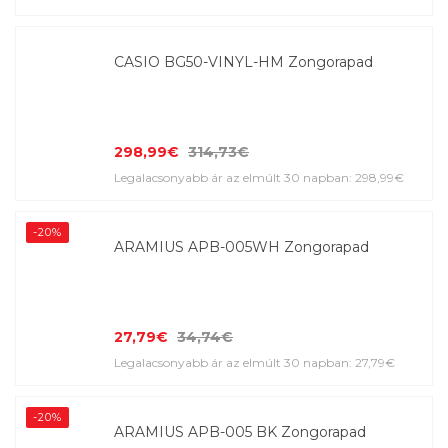
CASIO BG50-VINYL-HM Zongorapad
298,99€
314,73€
Legalacsonyabb ár az elmúlt 30 napban: 298,99€
-20%
ARAMIUS APB-005WH Zongorapad
27,79€
34,74€
Legalacsonyabb ár az elmúlt 30 napban: 27,79€
-20%
ARAMIUS APB-005 BK Zongorapad