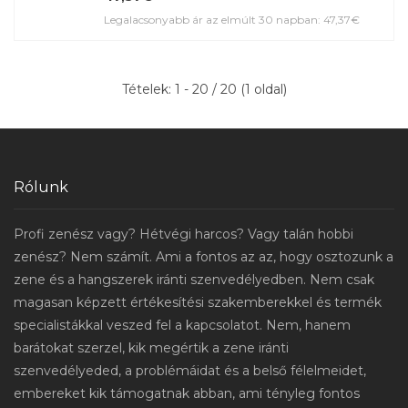
Legalacsonyabb ár az elmúlt 30 napban: 47,37€
Tételek: 1 - 20 / 20 (1 oldal)
Rólunk
Profi zenész vagy? Hétvégi harcos? Vagy talán hobbi
zenész? Nem számít. Ami a fontos az az, hogy osztozunk a
zene és a hangszerek iránti szenvedélyedben. Nem csak
magasan képzett értékesítési szakemberekkel és termék
specialistákkal veszed fel a kapcsolatot. Nem, hanem
barátokat szerzel, kik megértik a zene iránti
szenvedélyeded, a problémáidat és a belső félelmeidet,
embereket kik támogatnak abban, ami tényleg fontos