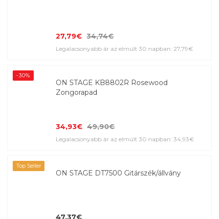
27,79€
34,74€
Legalacsonyabb ár az elmúlt 30 napban: 27,79€
-30%
ON STAGE KB8802R Rosewood
Zongorapad
34,93€
49,90€
Legalacsonyabb ár az elmúlt 30 napban: 34,93€
Top Seller
ON STAGE DT7500 Gitárszék/állvány
47,37€