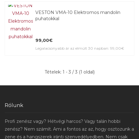
VESTON VMA-10 Elektromos mandolin
puhatokkal
99,00€
Legalacsonyabb ár az elmúlt 30 napban: 99,00€
Tételek: 1 - 3 / 3 (1 oldal)
Rólunk
Profi zenész vagy? Hétvégi harcos? Vagy talán hobbi
zenész? Nem számít. Ami a fontos az az, hogy osztozunk a
zene és a hangszerek iránti szenvedélyedben. Nem csak