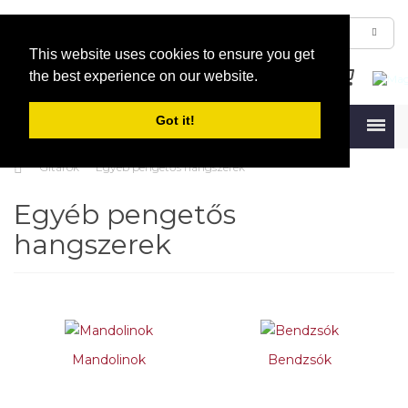
This website uses cookies to ensure you get
the best experience on our website.
Got it!
Menu
Gitárok
Egyéb pengetős hangszerek
Egyéb pengetős
hangszerek
Mandolinok
Bendzsók