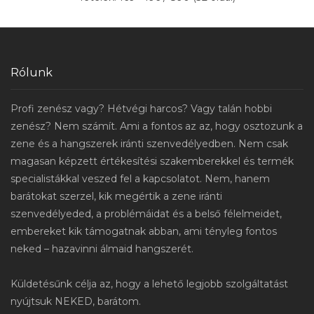
Rólunk
Profi zenész vagy? Hétvégi harcos? Vagy talán hobbi
zenész? Nem számít. Ami a fontos az az, hogy osztozunk a
zene és a hangszerek iránti szenvedélyedben. Nem csak
magasan képzett értékesítési szakemberekkel és termék
specialistákkal veszed fel a kapcsolatot. Nem, hanem
barátokat szerzel, kik megértik a zene iránti
szenvedélyeded, a problémáidat és a belső félelmeidet,
embereket kik támogatnak abban, ami tényleg fontos
neked – hazavinni álmaid hangszerét.
Küldetésűnk célja az, hogy a lehető legjobb szolgáltatást
nyújtsuk NEKED, barátom.