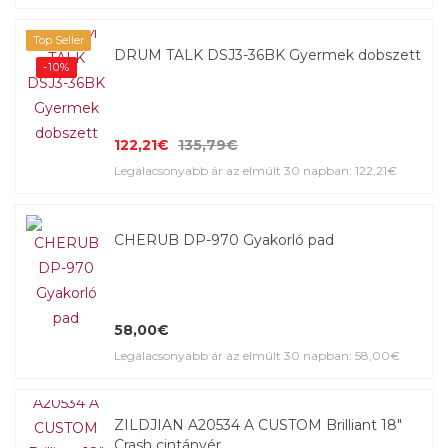
Top Seller
DRUM TALK DSJ3-36BK Gyermek dobszett
-10%
122,21€
135,79€
Legalacsonyabb ár az elmúlt 30 napban: 122,21€
CHERUB DP-970 Gyakorló pad
58,00€
Legalacsonyabb ár az elmúlt 30 napban: 58,00€
ZILDJIAN A20534 A CUSTOM Brilliant 18"
Crash cintányér