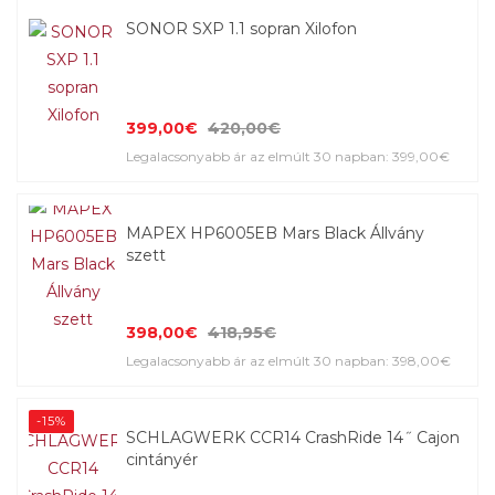
SONOR SXP 1.1 sopran Xilofon
399,00€
420,00€
Legalacsonyabb ár az elmúlt 30 napban: 399,00€
MAPEX HP6005EB Mars Black Állvány
szett
398,00€
418,95€
Legalacsonyabb ár az elmúlt 30 napban: 398,00€
-15%
SCHLAGWERK CCR14 CrashRide 14˝ Cajon
cintányér