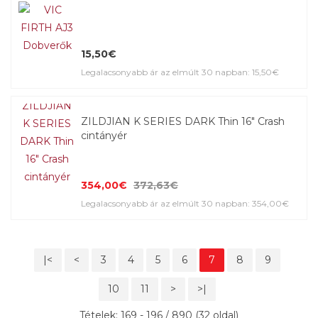
15,50€
Legalacsonyabb ár az elmúlt 30 napban: 15,50€
ZILDJIAN K SERIES DARK Thin 16" Crash
cintányér
354,00€
372,63€
Legalacsonyabb ár az elmúlt 30 napban: 354,00€
|<
<
3
4
5
6
7
8
9
10
11
>
>|
Tételek: 169 - 196 / 890 (32 oldal)