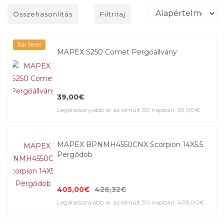
Összehasonlítás
Filtriraj
Top Seller
MAPEX S250 Comet Pergőállvány
39,00€
Legalacsonyabb ár az elmúlt 30 napban: 39,00€
MAPEX BPNMH4550CNX Scorpion 14X5.5
Pergődob
405,00€
426,32€
Legalacsonyabb ár az elmúlt 30 napban: 405,00€