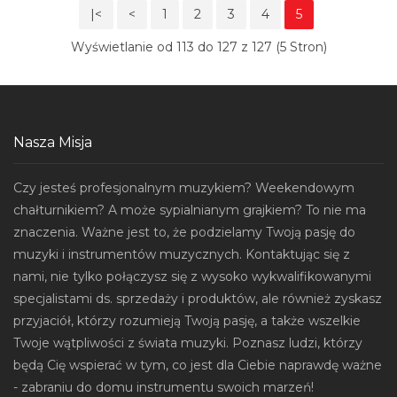
|<
<
1
2
3
4
5
Wyświetlanie od 113 do 127 z 127 (5 Stron)
Nasza Misja
Czy jesteś profesjonalnym muzykiem? Weekendowym
chałturnikiem? A może sypialnianym grajkiem? To nie ma
znaczenia. Ważne jest to, że podzielamy Twoją pasję do
muzyki i instrumentów muzycznych. Kontaktując się z
nami, nie tylko połączysz się z wysoko wykwalifikowanymi
specjalistami ds. sprzedaży i produktów, ale również zyskasz
przyjaciół, którzy rozumieją Twoją pasję, a także wszelkie
Twoje wątpliwości z świata muzyki. Poznasz ludzi, którzy
będą Cię wspierać w tym, co jest dla Ciebie naprawdę ważne
- zabraniu do domu instrumentu swoich marzeń!